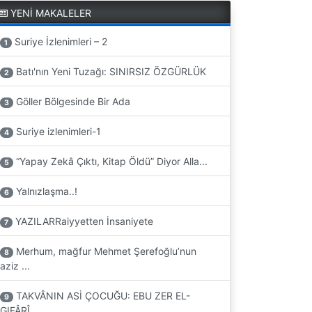
YENİ MAKALELER
Suriye İzlenimleri – 2
1
Batı'nın Yeni Tuzağı: SINIRSIZ ÖZGÜRLÜK
2
Göller Bölgesinde Bir Ada
3
Suriye izlenimleri-1
4
“Yapay Zekâ Çıktı, Kitap Öldü” Diyor Alla...
5
Yalnızlaşma..!
6
YAZILARRaiyyetten İnsaniyete
7
Merhum, mağfur Mehmet Şerefoğlu’nun
8
aziz ...
TAKVÂNIN ASİ ÇOCUĞU: EBU ZER EL-
9
GIFÂRÎ