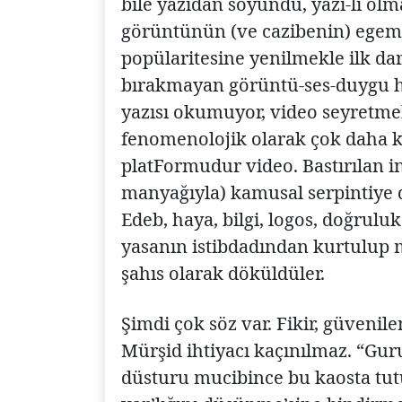
bile yazıdan soyundu, yazı-lı olm
görüntünün (ve cazibenin) egeme
popülaritesine yenilmekle ilk dar
bırakmayan görüntü-ses-duygu hit
yazısı okumuyor, video seyretmek
fenomenolojik olarak çok daha ka
platFormudur video. Bastırılan i
manyağıyla) kamusal serpintiye d
Edeb, haya, bilgi, logos, doğruluk
yasanın istibdadından kurtulup m
şahıs olarak döküldüler.
Şimdi çok söz var. Fikir, güveni
Mürşid ihtiyacı kaçınılmaz. “Gu
düsturu mucibince bu kaosta tutu