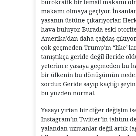
bürokratik bir temsil makamı ol
makamı olmaya geçiyor. İnsanlar 
yasanın üstüne çıkarıyorlar. He
hava buluyor. Burada eski otoriter
Amerika’dan daha çağdaş çıkıyor.
çok geçmeden Trump’ın “like”lama
tanıştıkça geride değil ileride ol
yeterince yasaya geçmeden bu 
bir ülkenin bu dönüşümün neden
zordur. Geride sayıp kaçtığı şeyi
bu yüzden normal.
Yasayı yırtan bir diğer değişim i
Instagram’ın Twitter’in tahtını d
yalandan uzmanlar değil artık (