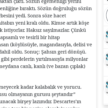
aktan çıktı. Sözün egemenliği yerini
nliğine bıraktı. Sözün doğruluğu sözün
besini yedi. Sonra söze hacet
abın yeni kralı oldu. Kimse artık köşe
 istiyorlar. Haksız sayılmazlar. Çünkü
psamlı ve tesirli bir hitap
nsan (köylüsüyle, magandasıyla, delisi ve
ahil oldu. Sonuç: Şahsın geri dönüşü.
 gibi perdelerin yırtılmasıyla milyonlar
eydana canlı, kanlı (ve bazan çıplak)
lemeyecek kadar kalabalık ve yorucu.
rusu olmayanın gurusu şeytandır”
nacak birşey lazımdır. Descartes’ın