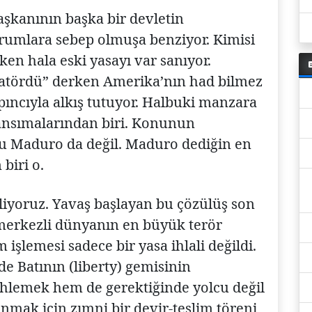
aşkanının başka bir devletin
orumlara sebep olmuşa benziyor. Kimisi
ken hala eski yasayı var sanıyor.
ktatördü” derken Amerika’nın had bilmez
pıncıyla alkış tutuyor. Halbuki manzara
yansımalarından biri. Konunun
onu Maduro da değil. Maduro dediğin en
biri o.
liyoruz. Yavaş başlayan bu çözülüş son
 merkezli dünyanın en büyük terör
işlemesi sadece bir yasa ihlali değildi.
e Batının (liberty) gemisinin
arihlemek hem de gerektiğinde yolcu değil
nmak için zımni bir devir-teslim töreni