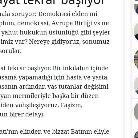
hala soruyor: Demokrasi elden mi
oplum, demokrasi, Avrupa Birliği vs ne
m yahut hukukun üstünlüğü gibi şeyler
 işimiz var? Nereye gidiyoruz, sonumuz
sorular.
at tekrar başlıyor. Bir inkılabın içinde
yasama yapamadığı için hasta ve yasta.
asanın ardından yas tutanlar değişimi
ayan mermileriyle başka bir düzen
niden vahşileşiyoruz. Faşizm,
un birer detayı.
tı’nın elinden ve bizzat Batının eliyle