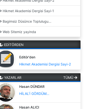
Hikmet Akademisi Dergisi Sayi-2
Hikmet Akademisi Dergisi Sayi-1
Bagimsiz Düsünce Toplulugu...
Web Sitemiz yayinda
EDİTÖRDEN
Editör'den
Hikmet Akademisi Dergisi Sayi-2
YAZARLAR
TÜMÜ
Hasan DÜNDAR
HİLAL’İ GÖRDÜM…
Hasan ALICI