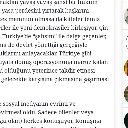
maktan yavaş yavaş şahsi bir hüküm
yasa perdesini yırtarak başlarını
rkes memnun olmasa da kitleler temiz
ler ile yeni demokrasiler birleşiyor. Çin
 Türkiye’de “şahsım” ile dalga geçenler,
 ile devlet yönettiği gerçeğiyle
duklarını anlayacaklar. Türkiye gibi
hayata dönüş operasyonuna maruz kalan
 olduğunu yeterince takdir etmesi
n gelecekte karşısına çıkmasına şaşırması
se sosyal medyanın evrimi ve
evirmesi oldu. Sadece bilenler veya
ağzı olan) herkes konuşuyor. Konuşma