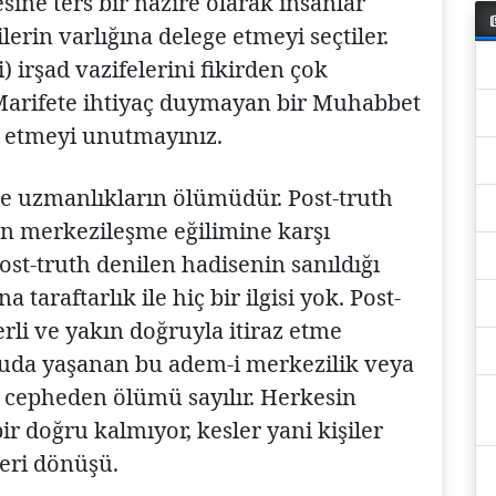
ine ters bir nazire olarak insanlar
ilerin varlığına delege etmeyi seçtiler.
) irşad vazifelerini fikirden çok
. Marifete ihtiyaç duymayan bir Muhabbet
e etmeyi unutmayınız.
e uzmanlıkların ölümüdür. Post-truth
şan merkezileşme eğilimine karşı
 Post-truth denilen hadisenin sanıldığı
a taraftarlık ile hiç bir ilgisi yok. Post-
rli ve yakın doğruyla itiraz etme
uda yaşanan bu adem-i merkezilik veya
 cepheden ölümü sayılır. Herkesin
r doğru kalmıyor, kesler yani kişiler
geri dönüşü.