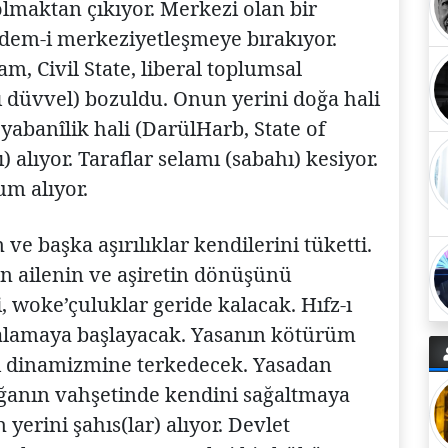
lmaktan çıkıyor. Merkezi olan bir
adem-i merkeziyetleşmeye bırakıyor.
, Civil State, liberal toplumsal
düvvel) bozuldu. Onun yerini doğa hali
yabanîlik hali (DarülHarb, State of
alıyor. Taraflar selamı (sabahı) kesiyor.
um alıyor.
e başka aşırılıklar kendilerini tüketti.
 ailenin ve aşiretin dönüşünü
i, woke’çuluklar geride kalacak. Hıfz-ı
alamaya başlayacak. Yasanın kötürüm
ı dinamizmine terkedecek. Yasadan
oğanın vahşetinde kendini sağaltmaya
 yerini şahıs(lar) alıyor. Devlet