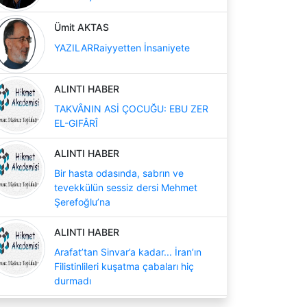
Ümit AKTAS
YAZILARRaiyyetten İnsaniyete
ALINTI HABER
TAKVÂNIN ASİ ÇOCUĞU: EBU ZER
EL-GIFÂRÎ
ALINTI HABER
Bir hasta odasında, sabrın ve
tevekkülün sessiz dersi Mehmet
Şerefoğlu’na
ALINTI HABER
Arafat’tan Sinvar’a kadar... İran’ın
Filistinlileri kuşatma çabaları hiç
durmadı