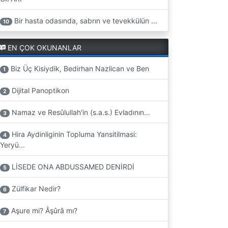
Bir hasta odasında, sabrın ve tevekkülün ...
10
EN ÇOK OKUNANLAR
Biz Üç Kisiydik, Bedirhan Nazlican ve Ben
1
Dijital Panoptikon
2
Namaz ve Resûlullah'in (s.a.s.) Evladının...
3
Hira Aydinliginin Topluma Yansitilmasi:
4
Yeryü...
LİSEDE ONA ABDUSSAMED DENİRDİ
5
Zülfikar Nedir?
6
Aşure mi? Âşûrâ mı?
7