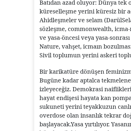
Batıdan azad oluyor: Dünya tek o
küreselleşme yerini küresiz bir 
Ahidleşmeler ve selam (DarülSelam
sözleşme, commonwealth, icma-ı 
ve yasa-öncesi veya yasa-sonrası 
Nature, vahşet, icmaın bozulması) 
Sivil toplumun yerini askeri topl
Bir karikatüre dönüşen feminizm v
Bugüne kadar aptalca tekmelenen
izleyeceğiz. Demokrasi naiflikler
hayat endişesi hayata kan pomp
sukuneti yerini teyakkuzun canl
overdose olan insanlık tekrar d
başlayacak.Yasa yırtılıyor. Yasanın