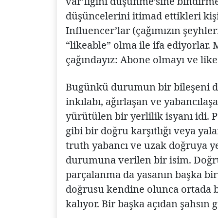
var’lığını düşünme’sine bindirmes
düşüncelerini itimad ettikleri kiş
Influencer’lar (çağımızın şeyhleri
“likeable” olma ile ifa ediyorlar
çağındayız: Abone olmayı ve lik
Bugünkü durumun bir bileşeni d
inkılabı, ağırlaşan ve yabancıla
yürütülen bir yerlilik isyanı idi.
gibi bir doğru karşıtlığı veya yalan
truth yabancı ve uzak doğruya ye
durumuna verilen bir isim. Doğr
parçalanma da yasanın başka bir
doğrusu kendine olunca ortada bi
kalıyor. Bir başka açıdan şahsın 