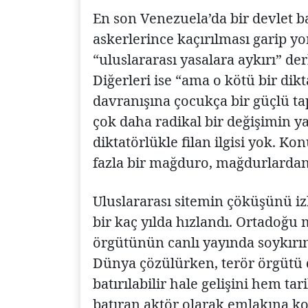
En son Venezuela’da bir devlet b
askerlerince kaçırılması garip y
“uluslararası yasalara aykırı” der
Diğerleri ise “ama o kötü bir di
davranışına çocukça bir güçlü ta
çok daha radikal bir değişimin 
diktatörlükle filan ilgisi yok. K
fazla bir mağduro, mağdurlardan 
Uluslararası sitemin çöküşünü iz
bir kaç yılda hızlandı. Ortadoğu
örgütünün canlı yayında soykırım 
Dünya çözülürken, terör örgütü d
batırılabilir hale gelişini hem t
batıran aktör olarak emlakına ko