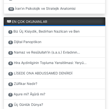
İran’ın Psikolojik ve Stratejik Anatomisi
10
EN ÇOK OKUNANLAR
Biz Üç Kisiydik, Bedirhan Nazlican ve Ben
1
Dijital Panoptikon
2
Namaz ve Resûlullah'in (s.a.s.) Evladının...
3
Hira Aydinliginin Topluma Yansitilmasi: Yeryü...
4
LİSEDE ONA ABDUSSAMED DENİRDİ
5
Zülfikar Nedir?
6
Aşure mi? Âşûrâ mı?
7
Üç Günlük Dünya?
8