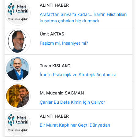
ALINTI HABER
Arafat’tan Sinvar’a kadar... İran’ın Filistinlileri
kuşatma çabaları hiç durmadı
Ümit AKTAS
Faşizm mi, İnsaniyet mi?
Turan KISLAKÇI
İran’ın Psikolojik ve Stratejik Anatomisi
M. Mücahid SAGMAN
Çanlar Bu Defa Kimin İçin Çalıyor
ALINTI HABER
Bir Murat Kapkıner Geçti Dünyadan