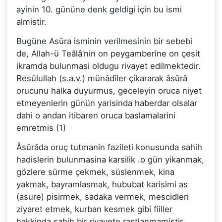
ayinin 10. gününe denk geldigi için bu ismi
almistir.
Bugüne Asûra isminin verilmesinin bir sebebi
de, Allah-ü Teâlâ’nin on peygamberine on çesit
ikramda bulunmasi oldugu rivayet edilmektedir.
Resûlullah (s.a.v.) münâdîler çikararak âsûrâ
orucunu halka duyurmus, geceleyin oruca niyet
etmeyenlerin günün yarisinda haberdar olsalar
dahi o andan itibaren oruca baslamalarini
emretmis (1)
Âsûrâda oruç tutmanin fazileti konusunda sahih
hadislerin bulunmasina karsilik .o gün yikanmak,
gözlere sürme çekmek, süslenmek, kina
yakmak, bayramlasmak, hububat karisimi as
(asure) pisirmek, sadaka vermek, mescidleri
ziyaret etmek, kurban kesmek gibi fiiller
hakkinda sahih bir rivayete rastlanmamistir.