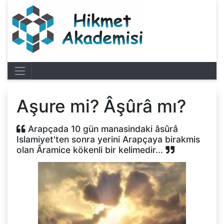
Aşure mi? Âşûrâ mı?
Arapçada 10 gün manasindaki âsûrâ
Islamiyet'ten sonra yerini Arapçaya birakmis
olan Âramice kökenli bir kelimedir...