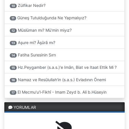
Zülfikar Nedir?
10
Güneş Tutulduğunda Ne Yapmalıyız?
11
Müslüman mı? Mü'min miyız?
12
Aşure mi? Âşûrâ mı?
13
Fatiha Suresinin Sırrı
14
Hz.Peygamber (s.a.s.)'e Imân, Biat ve Itaat Ettik Mi ?
15
Namaz ve Resûlullah'in (s.a.s.) Evladının Önemi
16
El Mecmu'u'l-Fikhî - Imam Zeyd b. Ali b.Hüseyin
17
YORUMLAR