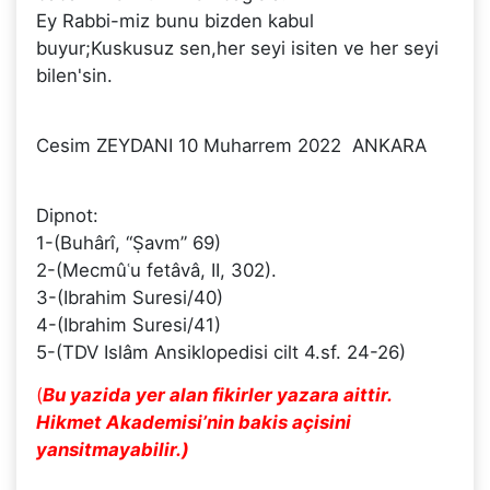
Ey Rabbi-miz bunu bizden kabul
buyur;Kuskusuz sen,her seyi isiten ve her seyi
bilen'sin.
Cesim ZEYDANI 10 Muharrem 2022 ANKARA
Dipnot:
1-(Buhârî, “Ṣavm” 69)
2-(Mecmûʿu fetâvâ, II, 302).
3-(Ibrahim Suresi/40)
4-(Ibrahim Suresi/41)
5-(TDV Islâm Ansiklopedisi cilt 4.sf. 24-26)
(
Bu yazida yer alan fikirler yazara aittir.
Hikmet Akademisi’nin bakis açisini
yansitmayabilir.)