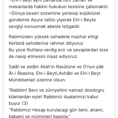
mekanlarda hakkin hukukun tesisine çalismaktir.
~Dünya beseri sistemine yerlesip kojüktürel
gündemle Asure tatlisi yiyerek Ehl-i Beyte
sevgiyi konusmak abesle istigaldir.
Rabimizden yüksek sehadete mazhar ettigi
Kerbelâ sehidlerine rahmet diliyoruz
Bu yüce Ruhlara verdig ecir ve sevaplardan bize
de nasip etmesini niyaz ediyoruz.
Salât ve selâm Allah’in Rasûlüne ve O’nun pâk
Âl-i Âbasina, Ehl-i Beyti,Ashâbi ve Ehl-i Beyt
Muhibbanlari üzerine olsun.
“Rabbim! Beni ve zürriyetimi namazi dosdogru
kilanlardan eyle! Rabbimiz dualarimizi kabul
buyur (3)
''Rabbimiz! Hesap kurulacagi gün beni, anami,
babami ve müminleri bagisla.”