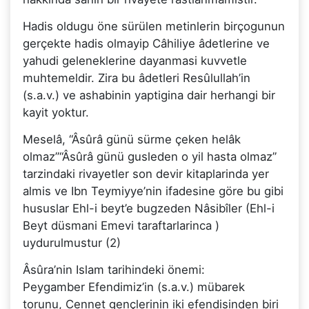
Hadis oldugu öne sürülen metinlerin birçogunun
gerçekte hadis olmayip Câhiliye âdetlerine ve
yahudi geleneklerine dayanmasi kuvvetle
muhtemeldir. Zira bu âdetleri Resûlullah’in
(s.a.v.) ve ashabinin yaptigina dair herhangi bir
kayit yoktur.
Meselâ, “Âsûrâ günü sürme çeken helâk
olmaz”“Âsûrâ günü gusleden o yil hasta olmaz”
tarzindaki rivayetler son devir kitaplarinda yer
almis ve Ibn Teymiyye’nin ifadesine göre bu gibi
hususlar Ehl-i beyt’e bugzeden Nâsibîler (Ehl-i
Beyt düsmani Emevi taraftarlarinca )
uydurulmustur (2)
Âsûra’nin Islam tarihindeki önemi:
Peygamber Efendimiz’in (s.a.v.) mübarek
torunu, Cennet gençlerinin iki efendisinden biri