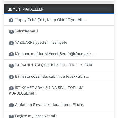
YENİ MAKALELER
“Yapay Zekâ Çıktı, Kitap Öldü” Diyor Alla...
1
Yalnızlaşma..!
2
YAZILARRaiyyetten İnsaniyete
3
Merhum, mağfur Mehmet Şerefoğlu’nun aziz ...
4
TAKVÂNIN ASİ ÇOCUĞU: EBU ZER EL-GIFÂRÎ
5
Bir hasta odasında, sabrın ve tevekkülün ...
6
İSTİKAMET ARAYIŞINDA SİVİL TOPLUM
7
KURULUŞLARI...
Arafat’tan Sinvar’a kadar... İran’ın Filistin...
8
Faşizm mi, İnsaniyet mi?
9