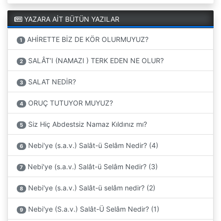
YAZARA AİT BÜTÜN YAZILAR
AHİRETTE BİZ DE KÖR OLURMUYUZ?
1
SALÂT’I (NAMAZI ) TERK EDEN NE OLUR?
2
SALAT NEDİR?
3
ORUÇ TUTUYOR MUYUZ?
4
Siz Hiç Abdestsiz Namaz Kıldınız mı?
5
Nebi'ye (s.a.v.) Salât-ü Selâm Nedir? (4)
6
Nebi'ye (s.a.v.) Salât-ü Selâm Nedir? (3)
7
Nebi'ye (s.a.v.) Salât-ü selâm nedir? (2)
8
Nebi'ye (S.a.v.) Salât-Ü Selâm Nedir? (1)
9