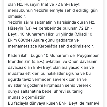
olan Hz. Hüseyin (r.a) ve 72 Ehl-i Beyt
mensubunun Yezîd’in emriyle sehid edildigi gün
olmasidir.
Yezid’in zâlim saltanatinin karsisinda duran Hz.
Hüseyin (r.a) ve beraberinde bulunan 72 Ehl-i
Beyt , 10 Muharrem Hicri 61 yilinda (Miladi 10
Ekim 680’de) Asûra günü gaddarca ve
merhametsizce Kerbelâ’da sehid edilmislerdir.
Kaderi ilahi, bugün 10 Muharrem de Peygamber
Efendimiz’in (s.a.v.) evlatlari ve Onun davasinin
davacisi olan Ehl-i Beyt olanlara yasadiklari ve
müdafaa ettikleri bu hakikatler ugruna ve bu
ugurda taviz vermeden severek canlari ve
evlatlarini gözlerini kirpmadan sehid vererek
dünya saltanatina bedel uhrevî sultanligi
münasip görmüstür.
Bu faciayla dünyaya küsen Ehl-i Beyti de manevi