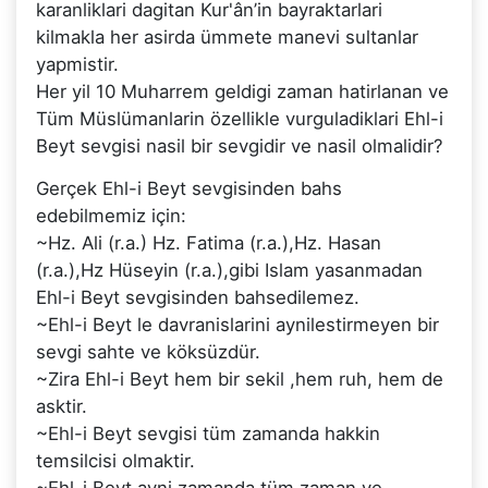
karanliklari dagitan Kur'ân’in bayraktarlari
kilmakla her asirda ümmete manevi sultanlar
yapmistir.
Her yil 10 Muharrem geldigi zaman hatirlanan ve
Tüm Müslümanlarin özellikle vurguladiklari Ehl-i
Beyt sevgisi nasil bir sevgidir ve nasil olmalidir?
Gerçek Ehl-i Beyt sevgisinden bahs
edebilmemiz için:
~Hz. Ali (r.a.) Hz. Fatima (r.a.),Hz. Hasan
(r.a.),Hz Hüseyin (r.a.),gibi Islam yasanmadan
Ehl-i Beyt sevgisinden bahsedilemez.
~Ehl-i Beyt le davranislarini aynilestirmeyen bir
sevgi sahte ve köksüzdür.
~Zira Ehl-i Beyt hem bir sekil ,hem ruh, hem de
asktir.
~Ehl-i Beyt sevgisi tüm zamanda hakkin
temsilcisi olmaktir.
~Ehl-i Beyt ayni zamanda tüm zaman ve