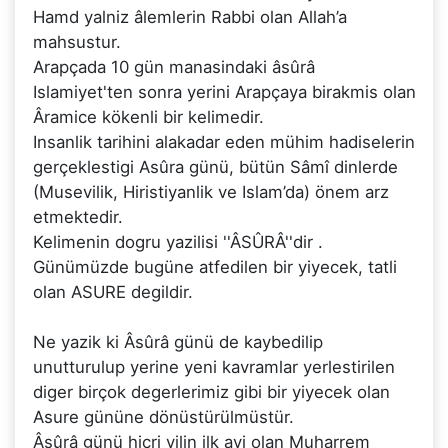
Hamd yalniz âlemlerin Rabbi olan Allah’a
mahsustur.
Arapçada 10 gün manasindaki âsûrâ
Islamiyet'ten sonra yerini Arapçaya birakmis olan
Âramice kökenli bir kelimedir.
Insanlik tarihini alakadar eden mühim hadiselerin
gerçeklestigi Asûra günü, bütün Sâmî dinlerde
(Musevilik, Hiristiyanlik ve Islam’da) önem arz
etmektedir.
Kelimenin dogru yazilisi ''ÂSÛRÂ''dir .
Günümüzde bugüne atfedilen bir yiyecek, tatli
olan ASURE degildir.
Ne yazik ki Âsûrâ günü de kaybedilip
unutturulup yerine yeni kavramlar yerlestirilen
diger birçok degerlerimiz gibi bir yiyecek olan
Asure gününe dönüstürülmüstür.
Âsûrâ günü hicri yilin ilk ayi olan Muharrem