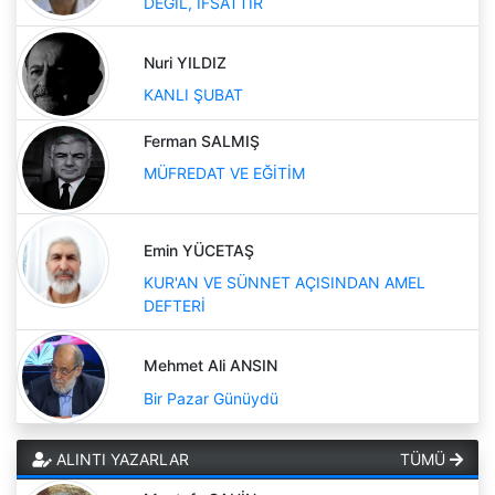
DEĞİL, İFSATTIR
Nuri YILDIZ
KANLI ŞUBAT
Ferman SALMIŞ
MÜFREDAT VE EĞİTİM
Emin YÜCETAŞ
KUR'AN VE SÜNNET AÇISINDAN AMEL
DEFTERİ
Mehmet Ali ANSIN
Bir Pazar Günüydü
ALINTI YAZARLAR
TÜMÜ