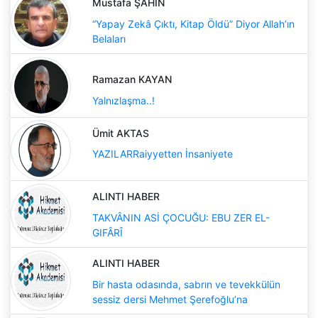
Mustafa ŞAHİN
“Yapay Zekâ Çıktı, Kitap Öldü” Diyor Allah’ın
Belaları
Ramazan KAYAN
Yalnızlaşma..!
Ümit AKTAS
YAZILARRaiyyetten İnsaniyete
ALINTI HABER
TAKVÂNIN ASİ ÇOCUĞU: EBU ZER EL-
GIFÂRÎ
ALINTI HABER
Bir hasta odasında, sabrın ve tevekkülün
sessiz dersi Mehmet Şerefoğlu’na