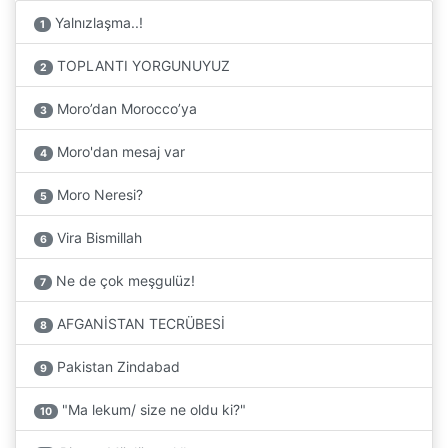
Yalnızlaşma..!
1
TOPLANTI YORGUNUYUZ
2
Moro’dan Morocco’ya
3
Moro'dan mesaj var
4
Moro Neresi?
5
Vira Bismillah
6
Ne de çok meşgulüz!
7
AFGANİSTAN TECRÜBESİ
8
Pakistan Zindabad
9
"Ma lekum/ size ne oldu ki?"
10