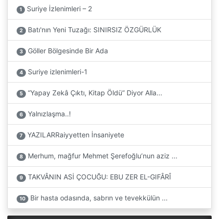
Suriye İzlenimleri – 2
1
Batı'nın Yeni Tuzağı: SINIRSIZ ÖZGÜRLÜK
2
Göller Bölgesinde Bir Ada
3
Suriye izlenimleri-1
4
“Yapay Zekâ Çıktı, Kitap Öldü” Diyor Alla...
5
Yalnızlaşma..!
6
YAZILARRaiyyetten İnsaniyete
7
Merhum, mağfur Mehmet Şerefoğlu’nun aziz ...
8
TAKVÂNIN ASİ ÇOCUĞU: EBU ZER EL-GIFÂRÎ
9
Bir hasta odasında, sabrın ve tevekkülün ...
10