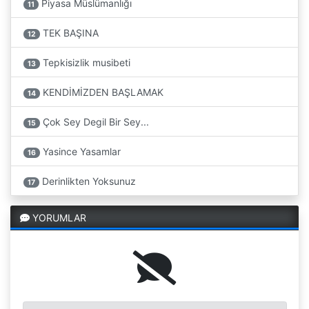
Piyasa Müslümanlığı
11
TEK BAŞINA
12
Tepkisizlik musibeti
13
KENDİMİZDEN BAŞLAMAK
14
Çok Sey Degil Bir Sey...
15
Yasince Yasamlar
16
Derinlikten Yoksunuz
17
YORUMLAR