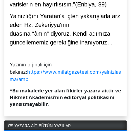
varislerin en hayırlısısın.”
(Enbiya, 89)
Yalnızlığını Yaratan'a içten yakarışlarla arz
eden Hz. Zekeriyya'nın
duasına
“âmin”
diyoruz. Kendi adımıza
güncellememiz gerektiğine inanıyoruz…
Yazının orjinali için
bakınız:
https://www.milatgazetesi.com/yalnizlas
ma/amp
*Bu makalede yer alan fikirler yazara aittir ve
Hikmet Akademisi'nin editöryal politikasını
yansıtmayabilir.
YAZARA AİT BÜTÜN YAZILAR