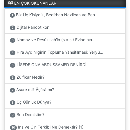
EN ÇOK OKUNANLAR
Biz Üç Kisiydik, Bedirhan Nazlican ve Ben
1
Dijital Panoptikon
2
Namaz ve Resûlullah'in (s.a.s.) Evladının...
3
Hira Aydinliginin Topluma Yansitilmasi: Yeryü...
4
LİSEDE ONA ABDUSSAMED DENİRDİ
5
Zülfikar Nedir?
6
Aşure mi? Âşûrâ mı?
7
Üç Günlük Dünya?
8
Ben Demistim?
9
Ins ve Cin Terkibi Ne Demektir? (1)
10