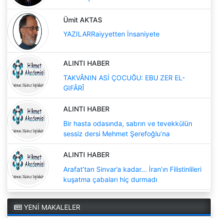
Ümit AKTAS
YAZILARRaiyyetten İnsaniyete
ALINTI HABER
TAKVÂNIN ASİ ÇOCUĞU: EBU ZER EL-
GIFÂRÎ
ALINTI HABER
Bir hasta odasında, sabrın ve tevekkülün
sessiz dersi Mehmet Şerefoğlu’na
ALINTI HABER
Arafat’tan Sinvar’a kadar... İran’ın Filistinlileri
kuşatma çabaları hiç durmadı
YENİ MAKALELER