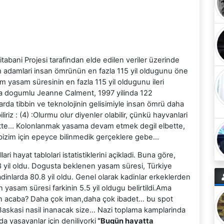
itabani Projesi tarafindan elde edilen veriler üzerinde
ilim adamlari insan ömrünün en fazla 115 yil oldugunu öne
um yasam süresinin en fazla 115 yil oldugunu ileri
a dogumlu Jeanne Calment, 1997 yilinda 122
larda tibbin ve teknolojinin gelisimiyle insan ömrü daha
liriz : (4) :Olurmu olur diyenler olabilir, çünkü hayvanlari
bette… Kolonlanmak yasama devam etmek degil elbette,
n bizim için epeyce bilinmedik gerçeklere gebe…
ri hayat tablolari istatistiklerini açikladi. Buna göre,
 yil oldu. Dogusta beklenen yasam süresi, Türkiye
dinlarda 80.8 yil oldu. Genel olarak kadinlar erkeklerden
asam süresi farkinin 5.5 yil oldugu belirtildi.Ama
den acaba? Daha çok iman,daha çok ibadet… bu spot
 Baskasi nasil inanacak size… Nazi toplama kamplarinda
a yasayanlar için deniliyorki
“Bugün hayatta