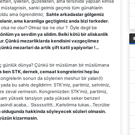
etten, iyilikten, güzellikten, ama tersinide yapsan kimse
en müstagnisin, sanki gelmis geçmis tüm günahlarin
 oldu ama ögrendimki;
Sahte arkadaslar gölgemiz
olanir, ama karanliga geçtigimiz anda bizi terkeder.
lsa ne olur? Olmaz ise ne olur ? Öyle degil be
önlüm ya sevdim ya sildim. Belki kötü bir aliskanlik
r. Çünkü mezarliklarda kendisini vazgeçilmez
ünkü mezarlari da artik çift katli yapiyorlar !…
üç günlük dünya? Çünkü bir müslüman bir müslümana
 ben STK, dernek, cemaat kongrelerini hep bu
ngrelerin sonun da söylenen meshur bir yalan(!)
ada bu sahis degildirrrrr. STK’miz, partimiz, sehrimiz,
mize zeval vermesin. Kongremizden STK’miz, partimiz,
ksam yüksek tansiyon yada yüksek seker benzeri
asindi acaba… Sissssstttt…Karistirma tukas…Tecrübe
n oldugunda hakkinda söyleyecek sözleri olmasin.
yüzün kizarmasin.