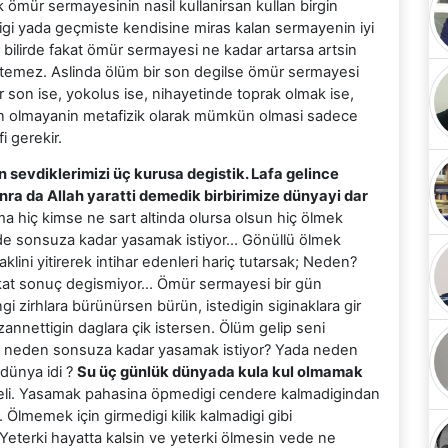
ömür sermayesinin nasil kullanirsan kullan birgin
igi yada geçmiste kendisine miras kalan sermayenin iyi
i bilirde fakat ömür sermayesi ne kadar artarsa artsin
istemez. Aslinda ölüm bir son degilse ömür sermayesi
 son ise, yokolus ise, nihayetinde toprak olmak ise,
n olmayanin metafizik olarak mümkün olmasi sadece
i gerekir.
 sevdiklerimizi üç kurusa degistik. Lafa gelince
nra da Allah yaratti demedik birbirimize dünyayi dar
ma hiç kimse ne sart altinda olursa olsun hiç ölmek
de sonsuza kadar yasamak istiyor… Gönüllü ölmek
aklini yitirerek intihar edenleri hariç tutarsak; Neden?
 fakat sonuç degismiyor… Ömür sermayesi bir gün
 zirhlara bürünürsen bürün, istedigin siginaklara gir
annettigin daglara çik istersen. Ölüm gelip seni
a neden sonsuza kadar yasamak istiyor? Yada neden
dünya idi ?
Su üç günlük dünyada kula kul olmamak
eli. Yasamak pahasina öpmedigi cendere kalmadigindan
memek için girmedigi kilik kalmadigi gibi
Yeterki hayatta kalsin ve yeterki ölmesin vede ne