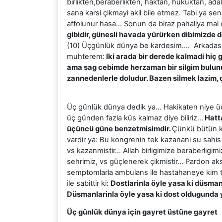
birlikten,beraberlikten, haktan, hukuktan, adal
sana karsi çikmayi akil bile etmez. Tabi ya s
affolunur hasa… Sonun da biraz pahaliya mal
gibidir, günesli havada yürürken dibimizde d
(10) Üçgünlük dünya be kardesim…. Arkadas o
muhterem:
Iki arada bir derede kalmadi hiç g
ama sag cebimde herzaman bir silgim bulunu
zannedenlerle doludur. Bazen silmek lazim, ç
Üç günlük dünya dedik ya… Hakikaten niye 
üç günden fazla küs kalmaz diye biliriz…
Hatta
üçüncü güne benzetmisimdir.
Çünkü bütün ko
vardir ya: Bu kongrenin tek kazanani su sahis y
vs kazanmistir… Allah birligimize beraberligi
sehrimiz, vs güçlenerek çikmistir… Pardon a
semptomlarla ambulans ile hastahaneye kim t
ile sabittir ki:
Dostlarinla öyle yasa ki düsma
Düsmanlarinla öyle yasa ki dost oldugunda 
Üç günlük dünya için gayret üstüne gayret