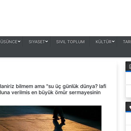
DÜSÜNCE
SIYASET
SIVIL TOPLUM
KÜLTÜR
TAR
aniriz bilmem ama "su üç günlük dünya? lafi
luna verilmis en büyük ömür sermayesinin