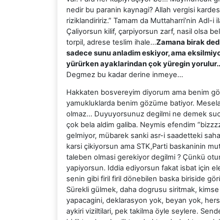
nedir bu paranin kaynagi? Allah vergisi karde
riziklandiririz.” Tamam da Muttaharri’nin Adl-i
Çaliyorsun kilif, çarpiyorsun zarf, nasil olsa
torpil, adrese teslim ihale…
Zamana birak dedil
sadece sunu anladim eskiyor, ama eksilmiyor 
yürürken ayaklarindan çok yüregin yorulur
Degmez bu kadar derine inmeye…
Hakkaten bosvereyim diyorum ama benim göz
yamukluklarda benim gözüme batiyor. Mesela i
olmaz… Duyuyorsunuz degilmi ne demek sucu 
çok bela aldim galiba. Neymis efendim “bizzzz
gelmiyor, mübarek sanki asr-i saadetteki sahab
karsi çikiyorsun ama STK,Parti baskaninin mu
taleben olmasi gerekiyor degilmi ? Çünkü otur 
yapiyorsun. Iddia ediyorsun fakat isbat için ele
senin gibi firil firil dönebilen baska biriside
Sürekli gülmek, daha dogrusu siritmak, kim
yapacagini, deklarasyon yok, beyan yok, hers
aykiri viziltilari, pek takilma öyle seylere. Se