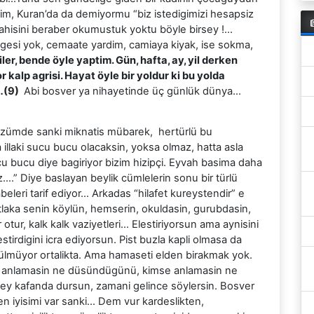
sim, Kuran’da da demiyormu “biz istedigimizi hesapsiz
 ilahisini beraber okumustuk yoktu böyle birsey !…
 belgesi yok, cemaate yardim, camiaya kiyak, ise sokma,
er, bende öyle yaptim. Gün, hafta, ay, yil derken
kalp agrisi. Hayat öyle bir yoldur ki bu yolda
…(9)
Abi bosver ya nihayetinde üç günlük dünya…
ümde sanki miknatis mübarek, hertürlü bu
llaki sucu bucu olacaksin, yoksa olmaz, hatta asla
bucu diye bagiriyor bizim hizipçi. Eyvah basima daha
….” Diye baslayan beylik cümlelerin sonu bir türlü
eleri tarif ediyor… Arkadas “hilafet kureystendir” e
tlaka senin köylün, hemserin, okuldasin, gurubdasin,
otur, kalk kalk vaziyetleri… Elestiriyorsun ama aynisini
stirdigini icra ediyorsun. Pist buzla kapli olmasa da
 görülmüyor ortalikta. Ama hamaseti elden birakmak yok.
se anlamasin ne düsündügünü, kimse anlamasin ne
ey kafanda dursun, zamani gelince söylersin. Bosver
nden iyisimi var sanki… Dem vur kardeslikten,