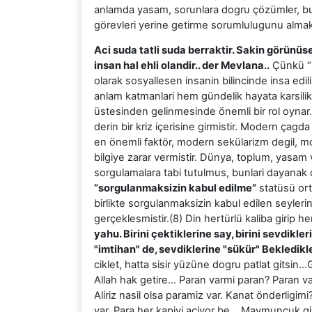
anlamda yasam, sorunlara dogru çözümler, bul
görevleri yerine getirme sorumlulugunu 
Aci suda tatli suda berraktir. Sakin görün
insan hal ehli olandir.. der Mevlana..
Çünkü “ 
olarak sosyallesen insanin bilincinde insa edi
anlam katmanlari hem gündelik hayata karsilik g
üstesinden gelinmesinde önemli bir rol oynar
derin bir kriz içerisine girmistir. Modern çag
en önemli faktör, modern sekülarizm degil, m
bilgiye zarar vermistir. Dünya, toplum, yasam
sorgulamalara tabi tutulmus, bunlari dayanak 
“sorgulanmaksizin kabul edilme”
statüsü orta
birlikte sorgulanmaksizin kabul edilen seyleri
gerçeklesmistir.(8) Din hertürlü kaliba girip he
yahu. Birini çektiklerine say, birini sevdikler
"imtihan" de, sevdiklerine "sükür" Bekledikler
ciklet, hatta sisir yüzüne dogru patlat gits
Allah hak getire… Paran varmi paran? Paran var
Aliriz nasil olsa paramiz var. Kanat önderligim
var. Para her kapiyi açiyor be… Maymuncuk g