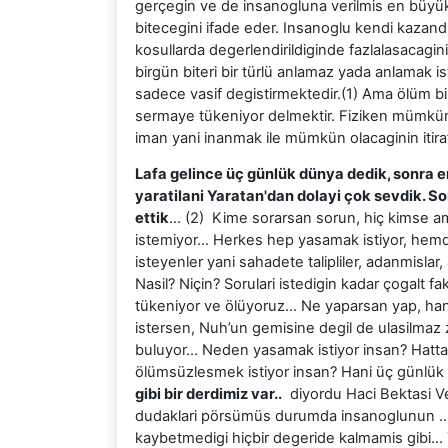
gerçegin ve de insanogluna verilmis en büyük 
bitecegini ifade eder. Insanoglu kendi kazand
kosullarda degerlendirildiginde fazlalasacagin
birgün biteri bir türlü anlamaz yada anlamak 
sadece vasif degistirmektedir.(1) Ama ölüm bir
sermaye tükeniyor delmektir. Fiziken mümkü
iman yani inanmak ile mümkün olacaginin itiraf
Lafa gelince üç günlük dünya dedik, sonra en
yaratilani Yaratan'dan dolayi çok sevdik. So
ettik
... (2) Kime sorarsan sorun, hiç kimse a
istemiyor… Herkes hep yasamak istiyor, hem
isteyenler yani sahadete talipliler, adanmislar, 
Nasil? Niçin? Sorulari istedigin kadar çogalt
tükeniyor ve ölüyoruz… Ne yaparsan yap, hangi
istersen, Nuh’un gemisine degil de ulasilmaz z
buluyor… Neden yasamak istiyor insan? Hatt
ölümsüzlesmek istiyor insan? Hani üç günlük 
gibi bir derdimiz var..
diyordu Haci Bektasi V
dudaklari pörsümüs durumda insanoglunun … Öl
kaybetmedigi hiçbir degeride kalmamis gibi… 