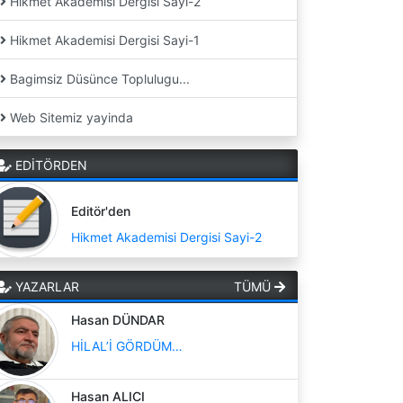
Hikmet Akademisi Dergisi Sayi-2
Hikmet Akademisi Dergisi Sayi-1
Bagimsiz Düsünce Toplulugu...
Web Sitemiz yayinda
EDİTÖRDEN
Editör'den
Hikmet Akademisi Dergisi Sayi-2
YAZARLAR
TÜMÜ
Hasan DÜNDAR
HİLAL’İ GÖRDÜM…
Hasan ALICI