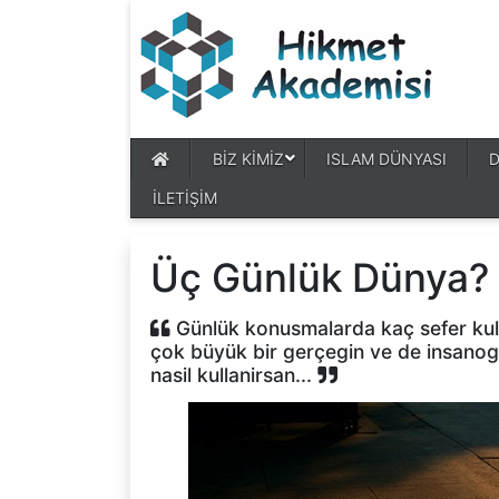
BİZ KİMİZ
ISLAM DÜNYASI
İLETİŞİM
Üç Günlük Dünya?
Günlük konusmalarda kaç sefer kull
çok büyük bir gerçegin ve de insanog
nasil kullanirsan...