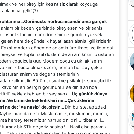
mak ve her birey için kesintisiz olarak koyduga
almak anlamina gelir."(7)
üse aldanma...Görünüste herkes insandir ama gerçek
anlam bir beden içerisinde bireylesen ve bir sahis
lir. Insanlik tarihinin her döneminde görülen yüksek
elen hem de gündelik hayati asan alanla ilgili krizlerin
. Fakat modern dönemde anlamin üretilmesi ve iletmesi
da bireysel ve toplumsal düzlem de anlam krizini olusturan
odern çogulculuktur. Modern çogulculuk, akliselim
 ve kimlik basta olmak üzere, hemen her sey çoklu
olusturan anlam ve deger sistemlerinin
dan kalkmistir. Bütün sosyal ve psikolojik sonuçlari ile
n kaybinin en belirgin görünümü ise din alaninda
rtürlü sekle girebilen bir sey sanki:
Üç günlük dünya
ine. Ve birini de bekledikleri ne... Çektiklerine
i ne de; "ya nasip" de, gitsin...
Din bu iste, agizdaki
in…Gaybe iman da nesi, Müslümanlik, müslüman, mümin,
sa hersey tertemiz ar namus piril piril… Itibar mi !…
i? Kurariz bir STK geçeriz basina !… Nasil olsa paramiz
ibi…Yahu sen gündelige giden bir kadinin çocuguydun