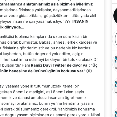
i kahramanca anlatanlarimiz asla bizim en iyilerimiz
amplarinda firinlarda yakilanlar, dayanamadiklarindan
osanlar vede gidasizliktan, güçsüzlükten, tifüs yada akil
Öyleyse insan ne için yasamak istiyor ???
INSANIN
lük dünyada…
sanlikdisi toplama kamplarinda uzun süre kalan bir
nmus olarak bulmustur. Babasi, annesi, erkek kardesi ve
firinlarina gönderilmistir ve bu nedenle kiz kardesi
ni kaybeden, bütün degerleri yok edilen, açligin,
n. her saat imha edilmeyi bekleyen bir tutuklu olarak Dr.
 bulabilirdi? Hani
Ramiz Dayi Twitter de diyor ya : "Üç
günün hevesi ne de üçüncü günün korkusu var." (6)
sey. yasama yönelik tutumlunuzdaki temel bir
ekten önemli olmadigini, asil önemli alan seyin
nmemiz ve dahasi umutsuz insanlara ögretmemiz
 sormayi birakmamiz, buniin yerine kendimizi yasam
ileri olarak düsünmemiz gerekirdi. Yanitimizin konusma
ve dogru yasam biçiminden olusmasi gerekiyordu. Nihai