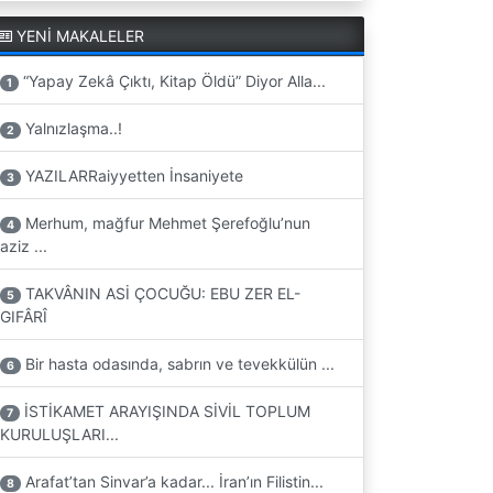
YENİ MAKALELER
“Yapay Zekâ Çıktı, Kitap Öldü” Diyor Alla...
1
Yalnızlaşma..!
2
YAZILARRaiyyetten İnsaniyete
3
Merhum, mağfur Mehmet Şerefoğlu’nun
4
aziz ...
TAKVÂNIN ASİ ÇOCUĞU: EBU ZER EL-
5
GIFÂRÎ
Bir hasta odasında, sabrın ve tevekkülün ...
6
İSTİKAMET ARAYIŞINDA SİVİL TOPLUM
7
KURULUŞLARI...
Arafat’tan Sinvar’a kadar... İran’ın Filistin...
8