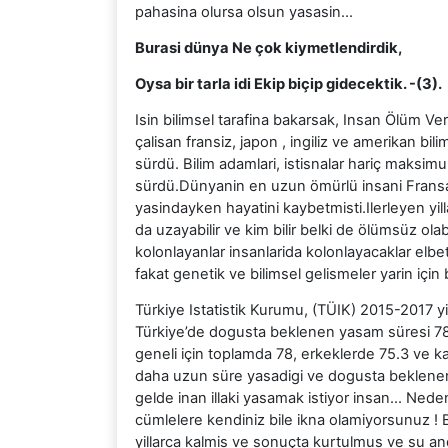
pahasina olursa olsun yasasin…
Burasi dünya Ne çok kiymetlendirdik,
Oysa bir tarla idi Ekip biçip gidecektik. -(3).
Isin bilimsel tarafina bakarsak, Insan Ölüm Ver
çalisan fransiz, japon , ingiliz ve amerikan b
sürdü. Bilim adamlari, istisnalar hariç maksim
sürdü.Dünyanin en uzun ömürlü insani Frans
yasindayken hayatini kaybetmisti.Ilerleyen yil
da uzayabilir ve kim bilir belki de ölümsüz olabi
kolonlayanlar insanlarida kolonlayacaklar el
fakat genetik ve bilimsel gelismeler yarin içi
Türkiye Istatistik Kurumu, (TÜIK) 2015-2017 yilla
Türkiye’de dogusta beklenen yasam süresi 78
geneli için toplamda 78, erkeklerde 75.3 ve ka
daha uzun süre yasadigi ve dogusta beklenen y
gelde inan illaki yasamak istiyor insan… Ne
cümlelere kendiniz bile ikna olamiyorsunuz !
yillarca kalmis ve sonuçta kurtulmus ve su and