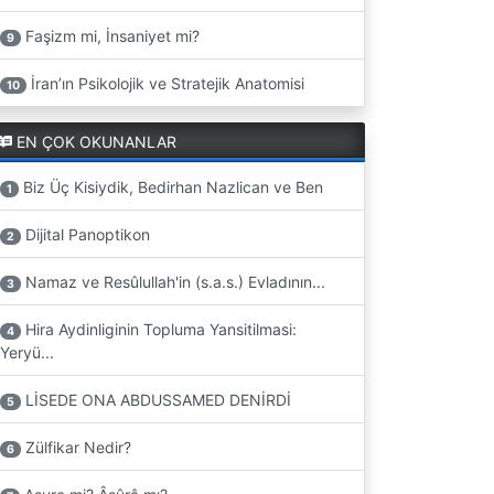
Faşizm mi, İnsaniyet mi?
9
İran’ın Psikolojik ve Stratejik Anatomisi
10
EN ÇOK OKUNANLAR
Biz Üç Kisiydik, Bedirhan Nazlican ve Ben
1
Dijital Panoptikon
2
Namaz ve Resûlullah'in (s.a.s.) Evladının...
3
Hira Aydinliginin Topluma Yansitilmasi:
4
Yeryü...
LİSEDE ONA ABDUSSAMED DENİRDİ
5
Zülfikar Nedir?
6