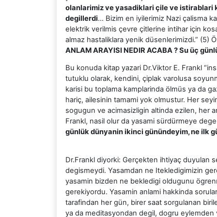
olanlarimiz ve yasadiklari çile ve istirablar
degillerdi
… Bizim en iyilerimiz Nazi çalisma k
elektrik verilmis çevre çitlerine intihar için k
almaz hastaliklara yenik düsenlerimizdi.” (5) 
ANLAM ARAYISI NEDIR ACABA ? Su üç gün
Bu konuda kitap yazari Dr.Viktor E. Frankl “in
tutuklu olarak, kendini, çiplak varolusa soyu
karisi bu toplama kamplarinda ölmüs ya da gaz 
hariç, ailesinin tamami yok olmustur. Her seyi
sogugun ve acimasizligin altinda ezilen, her a
Frankl, nasil olur da yasami sürdürmeye deger
günlük dünyanin ikinci günündeyim, ne ilk 
Dr.Frankl diyorki: Gerçekten ihtiyaç duyulan 
degismeydi. Yasamdan ne Itekledigimizin gerç
yasamin bizden ne bekledigi oldugunu ögre
gerekiyordu. Yasamin anlami hakkinda sorular
tarafindan her gün, birer saat sorgulanan bir
ya da meditasyondan degil, dogru eylemden 