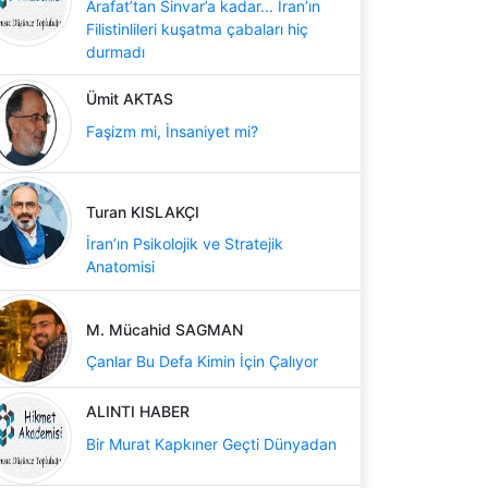
Arafat’tan Sinvar’a kadar... İran’ın
Filistinlileri kuşatma çabaları hiç
durmadı
Ümit AKTAS
Faşizm mi, İnsaniyet mi?
Turan KISLAKÇI
İran’ın Psikolojik ve Stratejik
Anatomisi
M. Mücahid SAGMAN
Çanlar Bu Defa Kimin İçin Çalıyor
ALINTI HABER
Bir Murat Kapkıner Geçti Dünyadan