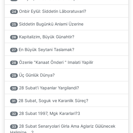
Onbir Eylül: Siddetin Lâboratuvari?
24
Siddetin Bugünkü Anlami Üzerine
25
Kapitalizim, Büyük Günahtir?
26
En Büyük Seytani Taslamak?
27
Özenle "Kanaat Önderi " Imalati Yapilir
28
Üç Günlük Dünya?
29
28 Subat'i Yapanlar Yargilandi?
30
28 Subat, Soguk ve Karanlik Süreç?
31
28 Subat 1997, Mgk Kararlari?3
32
28 Subat Senaryolari Girla Ama Aglariz Gülünecek
33
Halimize... 2