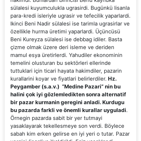
sülalesi kuyumculukla ugrasirdi. Bugünkü lisanla
para-kredi isleriyle ugrasir ve tefecilik yaparlardi.
Ikinci Beni Nadir sülalesi ise tarimla ugrasirlar ve
özellikle hurma üretimi yaparlardi. Üçüncüsü
Beni Kureyza sülalesi ise debbag idiler. Basta
çizme olmak üzere deri isleme ve deriden
mamul esya üretirlerdi. Yahudiler ekonominin
temelini olusturan bu sektörleri ellerinde
tuttuklari için ticari hayata hakimdiler, pazarin
kurallarini koyar ve fiyatlari belirlerdiler.
Hz.
Peygamber (s.a.v.) “Medine Pazari” nin bu
halini çok iyi gözlemledikten sonra alternatif
bir pazar kurmanin geregini anladi. Kurdugu
bu pazarda farkli ve önemli kurallar uyguladi
.
Örnegin pazarda sabit bir yer tutmayi
yasaklayarak tekellesmeye son verdi. Böylece
sabah kim erken gelirse en iyi yeri o tutar. Pazar