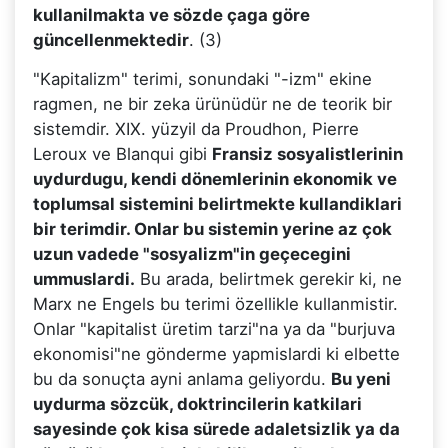
kullanilmakta ve sözde çaga göre
güncellenmektedir
. (3)
"Kapitalizm" terimi, sonundaki "-izm" ekine
ragmen, ne bir zeka ürünüdür ne de teorik bir
sistemdir. XIX. yüzyil da Proudhon, Pierre
Leroux ve Blanqui gibi
Fransiz sosyalistlerinin
uydurdugu, kendi dönemlerinin ekonomik ve
toplumsal sistemini belirtmekte kullandiklari
bir terimdir. Onlar bu sistemin yerine az çok
uzun vadede "sosyalizm"in geçecegini
ummuslardi.
Bu arada, belirtmek gerekir ki, ne
Marx ne Engels bu terimi özellikle kullanmistir.
Onlar "kapitalist üretim tarzi"na ya da "burjuva
ekonomisi"ne gönderme yapmislardi ki elbette
bu da sonuçta ayni anlama geliyordu.
Bu yeni
uydurma sözcük, doktrincilerin katkilari
sayesinde çok kisa sürede adaletsizlik ya da