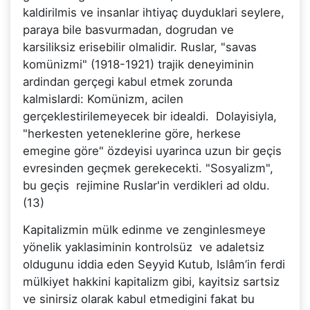
kaldirilmis ve insanlar ihtiyaç duyduklari seylere,
paraya bile basvurmadan, dogrudan ve
karsiliksiz erisebilir olmalidir. Ruslar, "savas
komünizmi" (1918-1921) trajik deneyiminin
ardindan gerçegi kabul etmek zorunda
kalmislardi: Komünizm, acilen
gerçeklestirilemeyecek bir idealdi. Dolayisiyla,
"herkesten yeteneklerine göre, herkese
emegine göre" özdeyisi uyarinca uzun bir geçis
evresinden geçmek gerekecekti. "Sosyalizm",
bu geçis rejimine Ruslar'in verdikleri ad oldu.
(13)
Kapitalizmin mülk edinme ve zenginlesmeye
yönelik yaklasiminin kontrolsüz ve adaletsiz
oldugunu iddia eden Seyyid Kutub, Islâm’in ferdi
mülkiyet hakkini kapitalizm gibi, kayitsiz sartsiz
ve sinirsiz olarak kabul etmedigini fakat bu