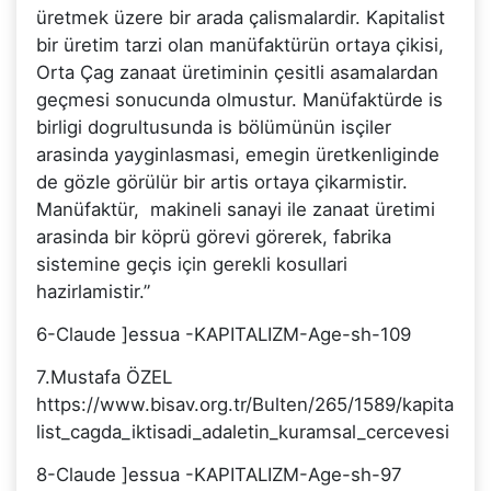
üretmek üzere bir arada çalismalardir. Kapitalist
bir üretim tarzi olan manüfaktürün ortaya çikisi,
Orta Çag zanaat üretiminin çesitli asamalardan
geçmesi sonucunda olmustur. Manüfaktürde is
birligi dogrultusunda is bölümünün isçiler
arasinda yayginlasmasi, emegin üretkenliginde
de gözle görülür bir artis ortaya çikarmistir.
Manüfaktür, makineli sanayi ile zanaat üretimi
arasinda bir köprü görevi görerek, fabrika
sistemine geçis için gerekli kosullari
hazirlamistir.”
6-Claude ]essua -KAPITALIZM-Age-sh-109
7.Mustafa ÖZEL
https://www.bisav.org.tr/Bulten/265/1589/kapita
list_cagda_iktisadi_adaletin_kuramsal_cercevesi
8-Claude ]essua -KAPITALIZM-Age-sh-97