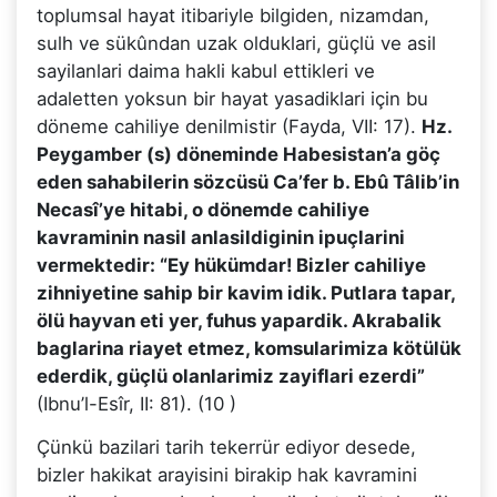
toplumsal hayat itibariyle bilgiden, nizamdan,
sulh ve sükûndan uzak olduklari, güçlü ve asil
sayilanlari daima hakli kabul ettikleri ve
adaletten yoksun bir hayat yasadiklari için bu
döneme cahiliye denilmistir (Fayda, VII: 17).
Hz.
Peygamber (s) döneminde Habesistan’a göç
eden sahabilerin sözcüsü Ca’fer b. Ebû Tâlib’in
Necasî’ye hitabi, o dönemde cahiliye
kavraminin nasil anlasildiginin ipuçlarini
vermektedir: “Ey hükümdar! Bizler cahiliye
zihniyetine sahip bir kavim idik. Putlara tapar,
ölü hayvan eti yer, fuhus yapardik. Akrabalik
baglarina riayet etmez, komsularimiza kötülük
ederdik, güçlü olanlarimiz zayiflari ezerdi”
(Ibnu’l-Esîr, II: 81). (10 )
Çünkü bazilari tarih tekerrür ediyor desede,
bizler hakikat arayisini birakip hak kavramini