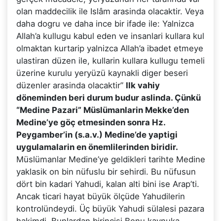
olan maddecilik ile Islâm arasinda olacaktir. Veya
daha dogru ve daha ince bir ifade ile: Yalnizca
Allah’a kullugu kabul eden ve insanlari kullara kul
olmaktan kurtarip yalnizca Allah’a ibadet etmeye
ulastiran düzen ile, kullarin kullara kullugu temeli
üzerine kurulu yeryüzü kaynakli diger beseri
düzenler arasinda olacaktir”
Ilk vahiy
döneminden beri durum budur aslinda. Çünkü
“Medine Pazari” Müslümanlarin Mekke’den
Medine’ye göç etmesinden sonra Hz.
Peygamber’in (s.a.v.) Medine’de yaptigi
uygulamalarin en önemlilerinden biridir.
Müslümanlar Medine’ye geldikleri tarihte Medine
yaklasik on bin nüfuslu bir sehirdi. Bu nüfusun
dört bin kadari Yahudi, kalan alti bini ise Arap’ti.
Ancak ticari hayat büyük ölçüde Yahudilerin
kontrolündeydi. Üç büyük Yahudi sülalesi pazara
hakimdi. Bunlardan birincisi Benu kaynuka