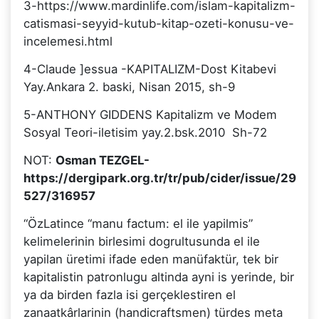
3-https://www.mardinlife.com/islam-kapitalizm-
catismasi-seyyid-kutub-kitap-ozeti-konusu-ve-
incelemesi.html
4-Claude ]essua -KAPITALIZM-Dost Kitabevi
Yay.Ankara 2. baski, Nisan 2015, sh-9
5-ANTHONY GIDDENS Kapitalizm ve Modem
Sosyal Teori-iletisim yay.2.bsk.2010 Sh-72
NOT:
Osman TEZGEL-
https://dergipark.org.tr/tr/pub/cider/issue/29
527/316957
“ÖzLatince “manu factum: el ile yapilmis”
kelimelerinin birlesimi dogrultusunda el ile
yapilan üretimi ifade eden manüfaktür, tek bir
kapitalistin patronlugu altinda ayni is yerinde, bir
ya da birden fazla isi gerçeklestiren el
zanaatkârlarinin (handicraftsmen) türdes meta