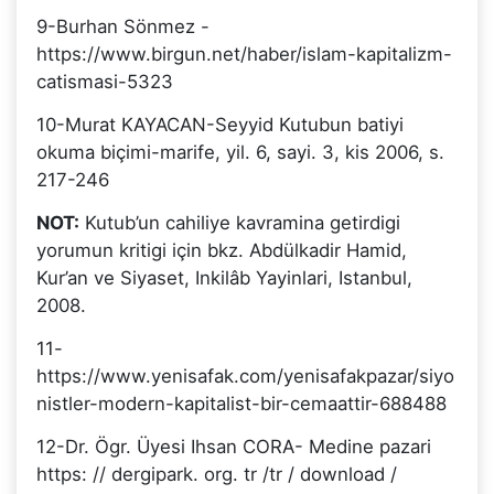
9-Burhan Sönmez -
https://www.birgun.net/haber/islam-kapitalizm-
catismasi-5323
10-Murat KAYACAN-Seyyid Kutubun batiyi
okuma biçimi-marife, yil. 6, sayi. 3, kis 2006, s.
217-246
NOT:
Kutub’un cahiliye kavramina getirdigi
yorumun kritigi için bkz. Abdülkadir Hamid,
Kur’an ve Siyaset, Inkilâb Yayinlari, Istanbul,
2008.
11-
https://www.yenisafak.com/yenisafakpazar/siyo
nistler-modern-kapitalist-bir-cemaattir-688488
12-Dr. Ögr. Üyesi Ihsan CORA- Medine pazari
https: // dergipark. org. tr /tr / download /