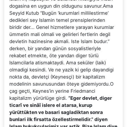
dogasina en uygun din oldugunu savunur.Ama
Seyyid Kutub “Bugün ‘kurumlari millilestirme’
dedikleri sey Islamin temel prensiplerinden
biridir der... Genel hizmetlere yarayan kurumlar
ümmetin mali olmali ve gelirleri fertlerin degil
devletin hazinesine akmali. Iste Islam budur.”
derken, bir yandan günün sosyalistleriyle
rekabet etmekte, öte yandan diger türlü
Islamcilarla atismaktaydi. Ama seküler (laik)
olmadigi kesindi. Ve ne yazik ki gelip dayandigi
nokta da, devletçi (Keynesçi) bir kapitalizm
modelinin savunusundan öteye gidemiyordu.O
çag geçti, Keynes’in yerine Friedmanci
kapitalizm yürürlüge girdi.
“Eger devlet, diger
ticarî ve sinâî islere el atarsa, kurup
yürüttükten ve basari sagladiktan sonra
bunlari ilk firsatta özellestirmelidir.” diyen
Islam hukukçularimiz var artik. Bize Islam diye