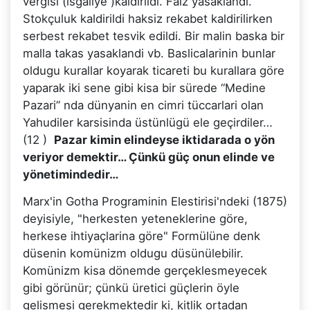
vergisi (isgaliye )kaldirildi. Faiz yasaklandi.
Stokçuluk kaldirildi haksiz rekabet kaldirilirken
serbest rekabet tesvik edildi. Bir malin baska bir
malla takas yasaklandi vb. Baslicalarinin bunlar
oldugu kurallar koyarak ticareti bu kurallara göre
yaparak iki sene gibi kisa bir sürede “Medine
Pazari” nda dünyanin en cimri tüccarlari olan
Yahudiler karsisinda üstünlügü ele geçirdiler…
(12 )
Pazar kimin elindeyse iktidarada o yön
veriyor demektir… Çünkü güç onun elinde ve
yönetimindedir…
Marx'in Gotha Programinin Elestirisi'ndeki (1875)
deyisiyle, "herkesten yeteneklerine göre,
herkese ihtiyaçlarina göre" Formülüne denk
düsenin komünizm oldugu düsünülebilir.
Komünizm kisa dönemde gerçeklesmeyecek
gibi görünür; çünkü üretici güçlerin öyle
gelismesi gerekmektedir ki, kitlik ortadan