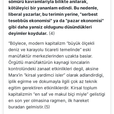
sömürü kavramlariyla bilikte anilarak,
kötüleyici bir yananlam edindi. Bu nedenle,
liberal yazarlar, bu terimin yerine, "serbest
tesebbüs ekonomisi" ya da "pazar ekonomisi"
gibi daha yansiz oldugunu düsündükleri
deyimler koydular.
(4)
“Böylece, modern kapitalizm “büyük ölçekli
deniz ve karayolu ticareti temelinde” eski
manüfaktür merkezlerinden uzakta baslar.
Örgütlü manüfaktürün kaynagi loncalarin
kontrolündeki zanaat etkinlikleri degil, aksine
Marx’in “kirsal yardimci isler” olarak adlandirdigi,
iplik egirme ve dokumayla ilgili çok az teknik
egitim gerektiren etkinliklerdir. Kirsal toplum
kapitalizmin “en saf ve makul biçi miyle” gelistigi
en son yer olmasina ragmen, ilk hareket
buradan gelmistir.(5)