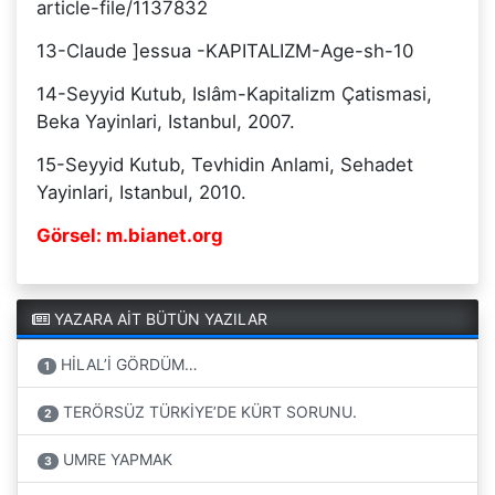
article-file/1137832
13-Claude ]essua -KAPITALIZM-Age-sh-10
14-Seyyid Kutub, Islâm-Kapitalizm Çatismasi,
Beka Yayinlari, Istanbul, 2007.
15-Seyyid Kutub, Tevhidin Anlami, Sehadet
Yayinlari, Istanbul, 2010.
Görsel: m.bianet.org
YAZARA AİT BÜTÜN YAZILAR
HİLAL’İ GÖRDÜM…
1
TERÖRSÜZ TÜRKİYE’DE KÜRT SORUNU.
2
UMRE YAPMAK
3