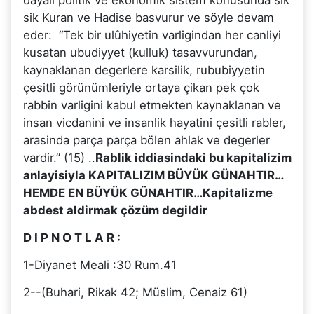
sik Kuran ve Hadise basvurur ve söyle devam
eder: “Tek bir ulûhiyetin varligindan her canliyi
kusatan ubudiyyet (kulluk) tasavvurundan,
kaynaklanan degerlere karsilik, rububiyyetin
çesitli görünümleriyle ortaya çikan pek çok
rabbin varligini kabul etmekten kaynaklanan ve
insan vicdanini ve insanlik hayatini çesitli rabler,
arasinda parça parça bölen ahlak ve degerler
vardir.” (15) ..
Rablik iddiasindaki bu kapitalizim
anlayisiyla KAPITALIZIM BÜYÜK GÜNAHTIR…
HEMDE EN BÜYÜK GÜNAHTIR…Kapitalizme
abdest aldirmak çözüm degildir
D I P N O T L A R :
1-Diyanet Meali :30 Rum.41
2--(Buhari, Rikak 42; Müslim, Cenaiz 61)