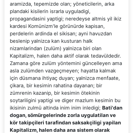
aramizda, tepemizde olan; yöneticilerin, arka
plandaki kisilerin israrla uyguladigi,
propagandasini yaptigi; neredeyse altmis yil ikiz
kardesi Komünizm'le görünürde kapisan,
perdelerin ardinda el sikisan; ayni havuzdan
beslenip yalnizca kan kusturan halk
nizamlarindan (zulüm) yalnizca biri olan
Kapitalizm, halen daha aktif olarak tedavüldedir.
Zamana göre zulüm yöntemini güncelleyen ama
asla zulümden vazgeçmeyen; hayatta kalmak
için düsmana ihtiyaç duyan; yalnizca menfaate,
çikara, bir kesimin rahatina dayanan; bir
zümrenin kazanip, bir kesimin ötekinin
soytariligini yaptigi ve diger mazlum kesimin bu
ikisinin zulmü altinda inim inim inledigi;
Bati'dan
dogan, sömürgelerinde zorla uygulatilan ve
kör takipçileri tarafindan saksakçiligi yapilan
Kapitalizm, halen daha ana sistem olarak