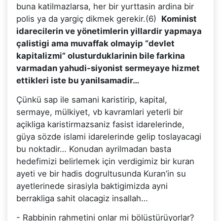
buna katilmazlarsa, her bir yurttasin ardina bir
polis ya da yargiç dikmek gerekir.(6)
Kominist
idarecilerin ve yönetimlerin yillardir yapmaya
çalistigi ama muvaffak olmayip “devlet
kapitalizmi” olusturduklarinin bile farkina
varmadan yahudi-siyonist sermeyaye hizmet
ettikleri iste bu yanilsamadir…
Çünkü sap ile samani karistirip, kapital,
sermaye, mülkiyet, vb kavramlari yeterli bir
açikliga karistirmazsaniz fasist idarelerinde,
güya sözde islami idarelerinde gelip toslayacagi
bu noktadir… Konudan ayrilmadan basta
hedefimizi belirlemek için verdigimiz bir kuran
ayeti ve bir hadis dogrultusunda Kuran’in su
ayetlerinede sirasiyla baktigimizda ayni
berrakliga sahit olacagiz insallah…
- Rabbinin rahmetini onlar mi bölüstürüyorlar?