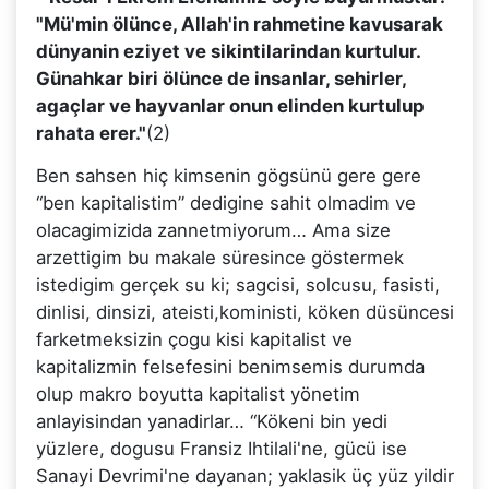
"Mü'min ölünce, Allah'in rahmetine kavusarak
dünyanin eziyet ve sikintilarindan kurtulur.
Günahkar biri ölünce de insanlar, sehirler,
agaçlar ve hayvanlar onun elinden kurtulup
rahata erer."
(2)
Ben sahsen hiç kimsenin gögsünü gere gere
“ben kapitalistim” dedigine sahit olmadim ve
olacagimizida zannetmiyorum… Ama size
arzettigim bu makale süresince göstermek
istedigim gerçek su ki; sagcisi, solcusu, fasisti,
dinlisi, dinsizi, ateisti,koministi, köken düsüncesi
farketmeksizin çogu kisi kapitalist ve
kapitalizmin felsefesini benimsemis durumda
olup makro boyutta kapitalist yönetim
anlayisindan yanadirlar… “Kökeni bin yedi
yüzlere, dogusu Fransiz Ihtilali'ne, gücü ise
Sanayi Devrimi'ne dayanan; yaklasik üç yüz yildir