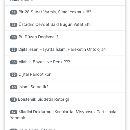
Bir 28 Subat Varmis, Simdi Yokmus !!!?
34
Üstadim Cevdet Said Bugün Vefat Etti
35
Bu Düzen Degismeli?
36
Dijitallesen Hayatta İslami Hareketin Ontolojisi?
37
Allah’in Boyasi Ne Renk ???
38
Dijital Panoptikon
39
Islami Seracilik?
40
Epistemik Siddetin Retorigi
41
Miadini Doldurmus Konularda, Misyonsuz Tartismalar
42
Yapmak