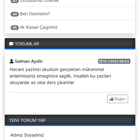
Dönüsümlü Ötekilik
43
Ben Demistim?
44
Ilk Kisisel Çagrimiz
45
YORUMLAR
Selman Aydin
15.7.2022 08:53
Hocam yazinizi okudum gerçekten mükemmel
anlatmissiniz emeginize saglik, Insallah bu yazilari
okuyanlar az olsa ders çikarirlar
Beğen
YENİ YORUM YAP
Adınız Soyadınız