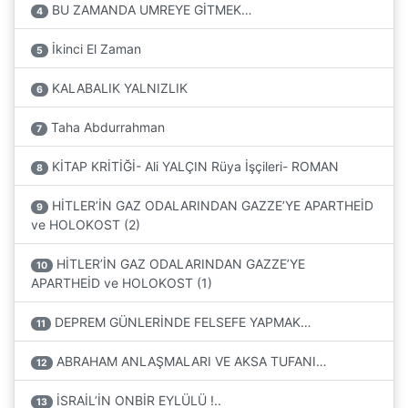
BU ZAMANDA UMREYE GİTMEK…
4
İkinci El Zaman
5
KALABALIK YALNIZLIK
6
Taha Abdurrahman
7
KİTAP KRİTİĞİ- Ali YALÇIN Rüya İşçileri- ROMAN
8
HİTLER’İN GAZ ODALARINDAN GAZZE’YE APARTHEİD
9
ve HOLOKOST (2)
HİTLER’İN GAZ ODALARINDAN GAZZE’YE
10
APARTHEİD ve HOLOKOST (1)
DEPREM GÜNLERİNDE FELSEFE YAPMAK…
11
ABRAHAM ANLAŞMALARI VE AKSA TUFANI…
12
İSRAİL’İN ONBİR EYLÜLÜ !..
13