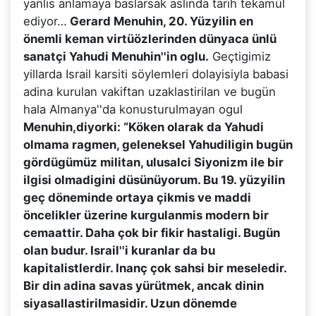
yanlis anlamaya baslarsak aslinda tarih tekamül
ediyor…
Gerard Menuhin, 20. Yüzyilin en
önemli keman virtüözlerinden dünyaca ünlü
sanatçi Yahudi Menuhin''in oglu.
Geçtigimiz
yillarda Israil karsiti söylemleri dolayisiyla babasi
adina kurulan vakiftan uzaklastirilan ve bugün
hala Almanya''da konusturulmayan ogul
Menuhin,diyorki: “Köken olarak da Yahudi
olmama ragmen, geleneksel Yahudiligin bugün
gördügümüz militan, ulusalci Siyonizm ile bir
ilgisi olmadigini düsünüyorum. Bu 19. yüzyilin
geç döneminde ortaya çikmis ve maddi
öncelikler üzerine kurgulanmis modern bir
cemaattir. Daha çok bir fikir hastaligi. Bugün
olan budur. Israil''i kuranlar da bu
kapitalistlerdir. Inanç çok sahsi bir meseledir.
Bir din adina savas yürütmek, ancak dinin
siyasallastirilmasidir. Uzun dönemde