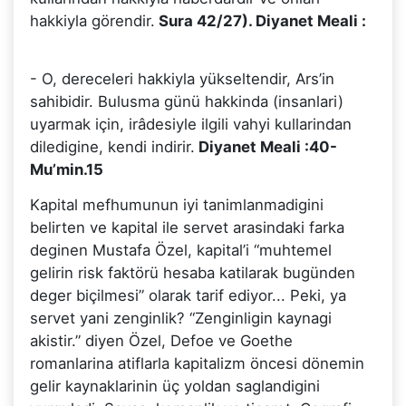
hakkiyla görendir.
Sura 42/27). Diyanet Meali :
- O, dereceleri hakkiyla yükseltendir, Ars’in
sahibidir. Bulusma günü hakkinda (insanlari)
uyarmak için, irâdesiyle ilgili vahyi kullarindan
diledigine, kendi indirir.
Diyanet Meali :40-
Mu’min.15
Kapital mefhumunun iyi tanimlanmadigini
belirten ve kapital ile servet arasindaki farka
deginen Mustafa Özel, kapital’i “muhtemel
gelirin risk faktörü hesaba katilarak bugünden
deger biçilmesi” olarak tarif ediyor... Peki, ya
servet yani zenginlik? “Zenginligin kaynagi
akistir.” diyen Özel, Defoe ve Goethe
romanlarina atiflarla kapitalizm öncesi dönemin
gelir kaynaklarinin üç yoldan saglandigini