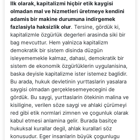
Ilk olarak, kapitalizmi hiçbir etik kaygisi
olmadan mal ve hizmetleri üretmeye kendini
adamis bir makine durumuna indirgemek
fazlasiyla haksizlik olur
. Tersine, gördük ki,
kapitalizmle özgürlük degerleri arasinda siki bir
bag mevcuttur. Hem yalnizca kapitalizm
demokratik bir sistem disinda düzgün
isleyememekle kalmaz, dahasi, demokratik bir
sistem de ekonomik özgürlüklerin uygulanisina,
baska deyisle kapitalizme ister istemez baglidir.
Bu arada, hukuk devletinin yurttaslarin yasalara
saygisi olmadan gerçeklesemeyecegini de
gördük. Bu saygi, yurttaslarin ötekinin malina ve
kisiligine, verilen söze saygi ve ahlaki çürümeyi
red gibi etik normlari zimnen ve çogunluk olarak
kabul etmesi anlamina gelir. Burada basitçe
hukuksal kurallar degil, ahlak kurallari söz
konusudur. Eger insanlarin büyük çogunlugu