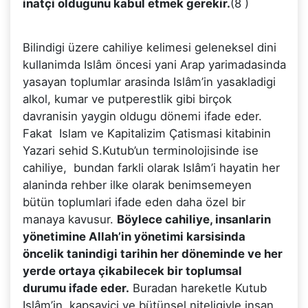
inatçi oldugunu kabul etmek gerekir.
(8 )
Bilindigi üzere cahiliye kelimesi geleneksel dini
kullanimda Islâm öncesi yani Arap yarimadasinda
yasayan toplumlar arasinda Islâm’in yasakladigi
alkol, kumar ve putperestlik gibi birçok
davranisin yaygin oldugu dönemi ifade eder.
Fakat Islam ve Kapitalizim Çatismasi kitabinin
Yazari sehid S.Kutub’un terminolojisinde ise
cahiliye, bundan farkli olarak Islâm’i hayatin her
alaninda rehber ilke olarak benimsemeyen
bütün toplumlari ifade eden daha özel bir
manaya kavusur.
Böylece cahiliye, insanlarin
yönetimine Allah’in yönetimi karsisinda
öncelik tanindigi tarihin her döneminde ve her
yerde ortaya çikabilecek bir toplumsal
durumu ifade eder.
Buradan hareketle Kutub
Islâm’in, kapsayici ve bütünsel niteligiyle insan