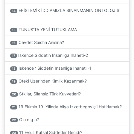
EPİSTEMİK İDDİAMIZLA SINANMANIN ONTOLOJİSİ
14
…
TUNUS’TA YENİ TUTUKLAMA
15
Cevdet Said'in Anısına?
16
Iskence:Siddetin Insanliga Ihaneti-2
17
Iskence : Siddetin Insanliga Ihaneti -1
18
Öteki Üzerinden Kimlik Kazanmak?
19
Stk'lar, Silahsiz Türk Kuvvetleri?
20
19 Ekimin 19. Yilinda Aliya Izzetbegoviç'i Hatirlamak?
21
G o n g o?
22
11 Eylül, Kutsal Siddetler Geçidi?
23