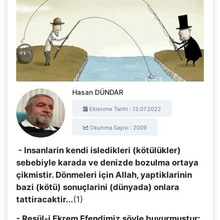
Hasan DÜNDAR
Eklenme Tarihi : 13.07.2022
Okunma Sayısı : 2009
- Insanlarin kendi isledikleri (kötülükler)
sebebiyle karada ve denizde bozulma ortaya
çikmistir. Dönmeleri için Allah, yaptiklarinin
bazi (kötü) sonuçlarini (dünyada) onlara
tattiracaktir...
(1)
- Resül-i Ekrem Efendimiz söyle buyurmustur: