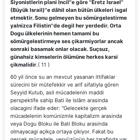
Siyonistlerin plani Incil''e göre ''Eretz Israel''
(Büyük Israil)''e dâhil olan bütün ülkeleri isgal
etmektir. Sonu gelmeyen bu sömürgelestirme
yalnizca Filistin''de degil her yerdedir. Orta
Dogu ülkelerinin hemen tamami bu
sömürgelestirmeye ses çikarmiyorlar ancak
sonraki basamak onlar olacak. Suçsuz,
günahsiz kimselerin ölümüne herkes karsi
çikmalidir
.( 11 )
60 yil önce su an mevcut yasanan ittifaklar
sürecini bir mütefekkir ve arif sifatiyla gören
Seyyid Kutub, asil mücadelenin maddi
perspektife sahip Bati ile Islâm arasinda
olacagini ifade eder: “Gelecekte gerçek
mücadelenin komünizmle kapitalizm arasinda
veya Dogu Bloku ile Bati Bloku arasinda
olmayacagi açikça ortaya çikiyor. Fakat bu
gerçek mücadele, yeryüzünün her tarafinda var