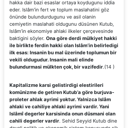
hakka dair bazi esaslar ortaya koydugunu iddia
eder. Islâm’in fert ve toplum maslahatini göz
önünde bulundurdugunu ve asil olanin
cemiyetin maslahati oldugunu düsünen Kutub,
Islâm’in ekonomiye ahlaki ilkeler çerçevesinde
baktigini söyler.
Ona göre derdi mülkiyet hakki
ile birlikte ferdin hakki olan Islâm’in belirledigi
ilk esas: Insanin bu mal üzerinde toplumun bir
vekili oldugudur. Insanin mali elinde
bulundurmasi mülkten çok, bir vazifedir
.(14 )
Kapitalizme karsi gelistirdigi elestirileri
komünizme de getiren Kutub’a göre burjuva-
proleter ahlak ayrimi yoktur. Yalnizca Islâm
ahlaki ve cahiliye ahlaki ayrimi vardir. Yani
Islâmî degerler karsisinda onun düsmani olan
cahili degerler vardir
. Sehid Seyyid Kutub dine
dayali politik ve ekonomik sistem konusunda sik