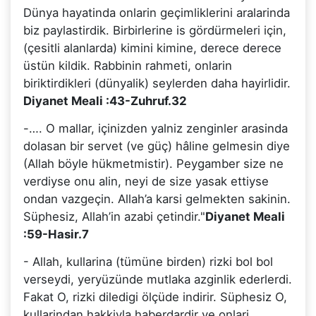
Dünya hayatinda onlarin geçimliklerini aralarinda
biz paylastirdik. Birbirlerine is gördürmeleri için,
(çesitli alanlarda) kimini kimine, derece derece
üstün kildik. Rabbinin rahmeti, onlarin
biriktirdikleri (dünyalik) seylerden daha hayirlidir.
Diyanet Meali :43-Zuhruf.32
-…. O mallar, içinizden yalniz zenginler arasinda
dolasan bir servet (ve güç) hâline gelmesin diye
(Allah böyle hükmetmistir). Peygamber size ne
verdiyse onu alin, neyi de size yasak ettiyse
ondan vazgeçin. Allah’a karsi gelmekten sakinin.
Süphesiz, Allah’in azabi çetindir."
Diyanet Meali
:59-Hasir.7
- Allah, kullarina (tümüne birden) rizki bol bol
verseydi, yeryüzünde mutlaka azginlik ederlerdi.
Fakat O, rizki diledigi ölçüde indirir. Süphesiz O,
kullarindan hakkiyla haberdardir ve onlari