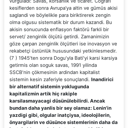
vurguladi: Savas, korsanlik ve ticaret. Cografi
kesiflerden sonra Avrupa’ya altin ve gümüs akisi
saglandi ve böylelikle para biriktirerek zengin
olma olgusu sistematik bir durum kazandi. Bu
akisin sonucunda enflasyon faktörü farkli bir
servet/ zenginlik ölçütü getirdi. Zamanimizin
göze çarpan zenginlik ölçütleri ise inovasyon ve
rekabetçi üstünlük hususundaki yetkinlesmedir.
(7 ) 1945'ten sonra Dogu'yla Bati'yi karsi karsiya
getirmis olan soguk savas, 1991 yilinda
SSCB'nin çökmesinin ardindan kapitalist
sistemin kesin zaferiyle sonuçlandi.
Inandirici
bir alternatif sistemin yoklugunda
kapitalizmin artik hiç rakiple
karsilasmayacagi düsünülebilirdi. Ancak
bundan daha yanlis bir sey olamaz: Lenin'in
yazdigi gibi, olgular inatçiysa, ideolojilerin,
önyargilarin ve düsünce sistemlerinin daha da