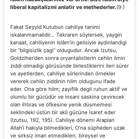
liberal kapitalizmi anlatir ve methederler.
(9 )
Fakat Seyyid Kutubun cahiliye tanimi
iskalanmamalidir… Tekraren söylersek, yaygin
kanaat, cahiliyenin Islâm’in gelisiyle aydinlandigi
bir “bilgisizlik çagi” oldugudur. Ancak Izutsu,
Goldziher’den sonra oryantalistlerin cehlin ilmin
ziddi olmadigi görüsünde birlestiklerini ileri sürer
ve ayetlerden, cahiliye siirlerinden örnekler
vererek cehlin ziddinin hilm oldugunu ifade
eder. Ona göre hilm; zayiflik degil ruhun aktif ve
olumlu bir gücüdür ve insani saskina çevirecek
olan ihtiras ve öfkesine yenik düsmemesi
seklindeki üstün bir akil gücüne isaret eder
(Izutsu, 192, 195). Cahiliye dönemi Araplari
Allah’i hakiyla bilmedikleri, O’na süpheden uzak
ve sirksiz iman etmedikleri, bireysel ve