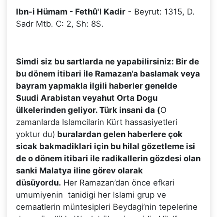
Ibn-i Hümam - Fethû'l Kadir
- Beyrut: 1315, D.
Sadr Mtb. C: 2, Sh: 8S.
Simdi siz bu sartlarda ne yapabilirsiniz: Bir de
bu dönem itibari ile Ramazan’a baslamak veya
bayram yapmakla ilgili haberler genelde
Suudi Arabistan veyahut Orta Dogu
ülkelerinden geliyor. Türk insani da (
O
zamanlarda Islamcilarin Kürt hassasiyetleri
yoktur du)
buralardan gelen haberlere çok
sicak bakmadiklari için bu hilal gözetleme isi
de o dönem itibari ile radikallerin gözdesi olan
sanki Malatya iline görev olarak
düsüyordu.
Her Ramazan’dan önce efkari
umumiyenin tanidigi her Islami grup ve
cemaatlerin müntesipleri Beydagi’nin tepelerine