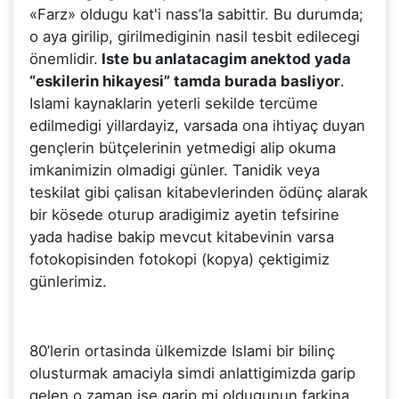
«Farz» oldugu kat'i nass’la sabittir. Bu durumda;
o aya girilip, girilmediginin nasil tesbit edilecegi
önemlidir.
Iste bu anlatacagim anektod yada
“eskilerin hikayesi” tamda burada basliyor
.
Islami kaynaklarin yeterli sekilde tercüme
edilmedigi yillardayiz, varsada ona ihtiyaç duyan
gençlerin bütçelerinin yetmedigi alip okuma
imkanimizin olmadigi günler. Tanidik veya
teskilat gibi çalisan kitabevlerinden ödünç alarak
bir kösede oturup aradigimiz ayetin tefsirine
yada hadise bakip mevcut kitabevinin varsa
fotokopisinden fotokopi (kopya) çektigimiz
günlerimiz.
80’lerin ortasinda ülkemizde Islami bir bilinç
olusturmak amaciyla simdi anlattigimizda garip
gelen o zaman ise garip mi oldugunun farkina