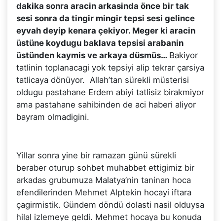
dakika sonra aracin arkasinda önce bir tak
sesi sonra da tingir mingir tepsi sesi gelince
eyvah deyip kenara çekiyor. Meger ki aracin
üstüne koydugu baklava tepsisi arabanin
üstünden kaymis ve arkaya düsmüs…
Bakiyor
tatlinin toplanacagi yok tepsiyi alip tekrar çarsiya
tatlicaya dönüyor. Allah’tan sürekli müsterisi
oldugu pastahane Erdem abiyi tatlisiz birakmiyor
ama pastahane sahibinden de aci haberi aliyor
bayram olmadigini.
Yillar sonra yine bir ramazan günü sürekli
beraber oturup sohbet muhabbet ettigimiz bir
arkadas grubumuza Malatya’nin taninan hoca
efendilerinden Mehmet Alptekin hocayi iftara
çagirmistik. Gündem döndü dolasti nasil olduysa
hilal izlemeye geldi. Mehmet hocaya bu konuda