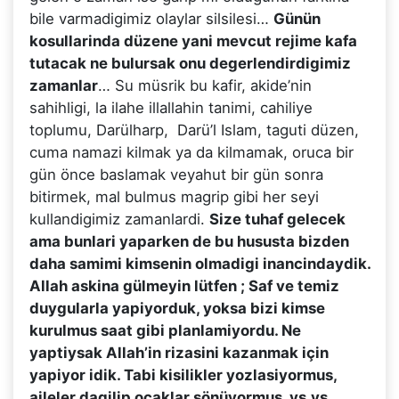
bile varmadigimiz olaylar silsilesi…
Günün
kosullarinda düzene yani mevcut rejime kafa
tutacak ne bulursak onu degerlendirdigimiz
zamanlar
… Su müsrik bu kafir, akide’nin
sahihligi, la ilahe illallahin tanimi, cahiliye
toplumu, Darülharp, Darü’l Islam, taguti düzen,
cuma namazi kilmak ya da kilmamak, oruca bir
gün önce baslamak veyahut bir gün sonra
bitirmek, mal bulmus magrip gibi her seyi
kullandigimiz zamanlardi.
Size tuhaf gelecek
ama bunlari yaparken de bu hususta bizden
daha samimi kimsenin olmadigi inancindaydik.
Allah askina gülmeyin lütfen ; Saf ve temiz
duygularla yapiyorduk, yoksa bizi kimse
kurulmus saat gibi planlamiyordu. Ne
yaptiysak Allah’in rizasini kazanmak için
yapiyor idik. Tabi kisilikler yozlasiyormus,
aileler dagilip ocaklar sönüyormus, vs.vs.