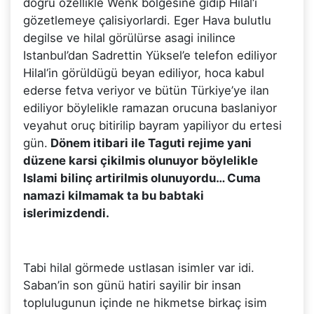
dogru özellikle Wenk bölgesine gidip Hilal‘i
gözetlemeye çalisiyorlardi. Eger Hava bulutlu
degilse ve hilal görülürse asagi inilince
Istanbul’dan Sadrettin Yüksel’e telefon ediliyor
Hilal‘in görüldügü beyan ediliyor, hoca kabul
ederse fetva veriyor ve bütün Türkiye’ye ilan
ediliyor böylelikle ramazan orucuna baslaniyor
veyahut oruç bitirilip bayram yapiliyor du ertesi
gün.
Dönem itibari ile Taguti rejime yani
düzene karsi çikilmis olunuyor böylelikle
Islami bilinç artirilmis olunuyordu… Cuma
namazi kilmamak ta bu babtaki
islerimizdendi.
Tabi hilal görmede ustlasan isimler var idi.
Saban’in son günü hatiri sayilir bir insan
toplulugunun içinde ne hikmetse birkaç isim