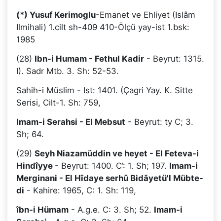
(*) Yusuf Kerimoglu
-Emanet ve Ehliyet (Islâm
Ilmihali) 1.cilt sh-409 410-Ölçü yay-ist 1.bsk:
1985
(28)
Ibn-i Humam - Fethul Kadir
- Beyrut: 1315.
I). Sadr Mtb. 3. Sh: 52-53.
Sahih-i Müslim - Ist: 1401. (Çagri Yay. K. Sitte
Serisi, Cilt-1. Sh: 759,
Imam-i Serahsi - El Mebsut
- Beyrut: ty C; 3.
Sh; 64.
(29)
Seyh Niazamüddin ve heyet - El Feteva-i
Hindîyye
- Beyrut: 1400. C’: 1. Sh; 197.
Imam-i
Merginani - El Hîdaye serhû Bidâyetü'l Mübte-
di
- Kahire: 1965, C: 1. Sh: 119,
îbn-i Hümam
- A.g.e. C: 3. Sh; 52.
Imam-i