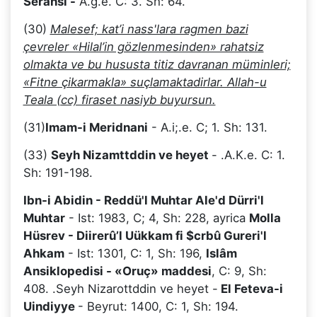
Serahsi -
A.g.e. C: 3. Sh: 64.
(30)
Malesef; kat’i nass'lara ragmen bazi
çevreler «Hilal’in gözlenmesinden» rahatsiz
olmakta ve bu hususta titiz davranan müminleri;
«Fitne çikarmakla» suçlamaktadirlar. Allah-u
Teala (cc) firaset nasiyb buyursun.
(31)
Imam-i Meridnani
- A.i;.e. C; 1. Sh: 131.
(33)
Seyh Nizamttddin ve heyet
- .A.K.e. C: 1.
Sh: 191-198.
Ibn-i Abidin - Reddü'l Muhtar Ale'd Dürri'l
Muhtar
- Ist: 1983, C; 4, Sh: 228, ayrica
Molla
Hüsrev - Diirerû’l Uükkam fi $crbû Gureri'l
Ahkam
- Ist: 1301, C: 1, Sh: 196,
Islâm
Ansiklopedisi - «Oruç» maddesi
, C: 9, Sh:
408. .Seyh Nizarottddin ve heyet -
El Feteva-i
Uindiyye
- Beyrut: 1400, C: 1, Sh: 194.