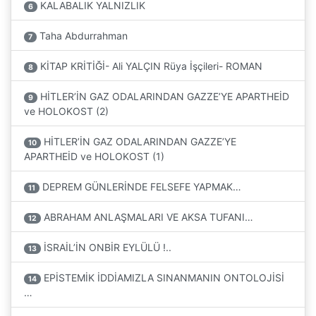
KALABALIK YALNIZLIK
6
Taha Abdurrahman
7
KİTAP KRİTİĞİ- Ali YALÇIN Rüya İşçileri- ROMAN
8
HİTLER’İN GAZ ODALARINDAN GAZZE’YE APARTHEİD
9
ve HOLOKOST (2)
HİTLER’İN GAZ ODALARINDAN GAZZE’YE
10
APARTHEİD ve HOLOKOST (1)
DEPREM GÜNLERİNDE FELSEFE YAPMAK…
11
ABRAHAM ANLAŞMALARI VE AKSA TUFANI…
12
İSRAİL’İN ONBİR EYLÜLÜ !..
13
EPİSTEMİK İDDİAMIZLA SINANMANIN ONTOLOJİSİ
14
…