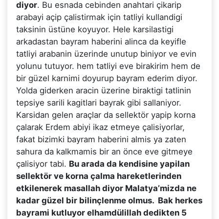
diyor
. Bu esnada cebinden anahtari çikarip
arabayi açip çalistirmak için tatliyi kullandigi
taksinin üstüne koyuyor. Hele karsilastigi
arkadastan bayram haberini alinca da keyifle
tatliyi arabanin üzerinde unutup biniyor ve evin
yolunu tutuyor. hem tatliyi eve birakirim hem de
bir güzel karnimi doyurup bayram ederim diyor.
Yolda giderken aracin üzerine biraktigi tatlinin
tepsiye sarili kagitlari bayrak gibi sallaniyor.
Karsidan gelen araçlar da sellektör yapip korna
çalarak Erdem abiyi ikaz etmeye çalisiyorlar,
fakat bizimki bayram haberini almis ya zaten
sahura da kalkmamis bir an önce eve gitmeye
çalisiyor tabi.
Bu arada da kendisine yapilan
sellektör ve korna çalma hareketlerinden
etkilenerek masallah diyor Malatya’mizda ne
kadar güzel bir bilinçlenme olmus. Bak herkes
bayrami kutluyor elhamdülillah dedikten 5