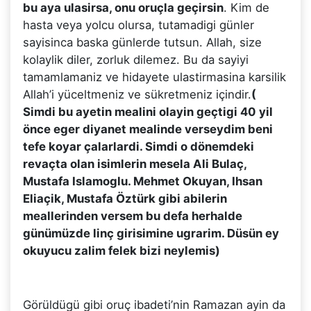
bu aya ulasirsa, onu oruçla geçirsin
. Kim de
hasta veya yolcu olursa, tutamadigi günler
sayisinca baska günlerde tutsun. Allah, size
kolaylik diler, zorluk dilemez. Bu da sayiyi
tamamlamaniz ve hidayete ulastirmasina karsilik
Allah’i yüceltmeniz ve sükretmeniz içindir.
(
Simdi bu ayetin mealini olayin geçtigi 40 yil
önce eger diyanet mealinde verseydim beni
tefe koyar çalarlardi. Simdi o dönemdeki
revaçta olan isimlerin mesela Ali Bulaç,
Mustafa Islamoglu. Mehmet Okuyan, Ihsan
Eliaçik, Mustafa Öztürk gibi abilerin
meallerinden versem bu defa herhalde
günümüzde linç girisimine ugrarim. Düsün ey
okuyucu zalim felek bizi neylemis)
Görüldügü gibi oruç ibadeti’nin Ramazan ayin da