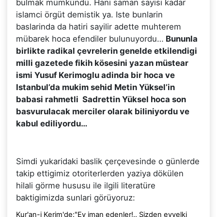
bulmak mümkündü. Hani saman sayisi kadar
islamci örgüt demistik ya. Iste bunlarin
baslarinda da hatiri sayilir adette muhterem
mübarek hoca efendiler bulunuyordu…
Bununla
birlikte radikal çevrelerin genelde etkilendigi
milli gazetede fikih kösesini yazan müstear
ismi Yusuf Kerimoglu adinda bir hoca ve
Istanbul’da mukim sehid Metin Yüksel’in
babasi rahmetli Sadrettin Yüksel hoca son
basvurulacak merciler olarak biliniyordu ve
kabul ediliyordu…
Simdi yukaridaki baslik çerçevesinde o günlerde
takip ettigimiz otoriterlerden yaziya dökülen
hilali görme hususu ile ilgili literatüre
baktigimizda sunlari görüyoruz:
Kur'an-i Kerim'de:"Ey iman edenler!.. Sizden evvelki