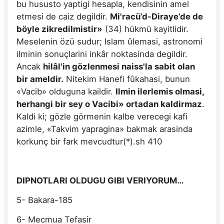
bu hususto yaptigi hesapla, kendisinin amel
etmesi de caiz degildir.
Mi'racü’d-Diraye’de de
böyle zikredilmistir»
(34) hükmü kayitlidir.
Meselenin özü sudur; Islam ûlemasi, astronomi
ilminin sonuçlarini inkâr noktasinda degildir.
Ancak
hilâl'in gözlenmesi naiss'la sabit olan
bir ameldir.
Nitekim Hanefi fûkahasi, bunun
«Vacib» olduguna kaildir.
Ilmin ilerlemis olmasi,
herhangi bir sey o Vacibi» ortadan kaldirmaz
.
Kaldi ki; gözle görmenin kalbe verecegi kafi
azimle, «Takvim yapragina» bakmak arasinda
korkunç bir fark mevcudtur(*).sh 410
DIPNOTLARI OLDUGU GIBI VERIYORUM…
5- Bakara-185
6- Mecmua Tefasir