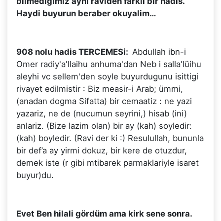
bilmedigimiz ayni raviden farkli bir hadis.
Haydi buyurun beraber okuyalim…
908 nolu hadis TERCEMESi:
Abdullah ibn-i
Omer radiy'a'llaihu anhuma'dan Neb i salla'lüihu
aleyhi vc sellem'den soyle buyurdugunu isittigi
rivayet edilmistir : Biz measir-i Arab; ümmi,
(anadan dogma Sifatta) bir cemaatiz : ne yazi
yazariz, ne de (nucumun seyrini,) hisab (ini)
anlariz. (Bize lazim olan) bir ay (kah) soyledir:
(kah) boyledir. (Ravi der ki :) Resulullah, bununla
bir def’a ay yirmi dokuz, bir kere de otuzdur,
demek iste (r gibi mtibarek parmaklariyle isaret
buyur)du.
Evet Ben hilali gördüm ama kirk sene sonra.