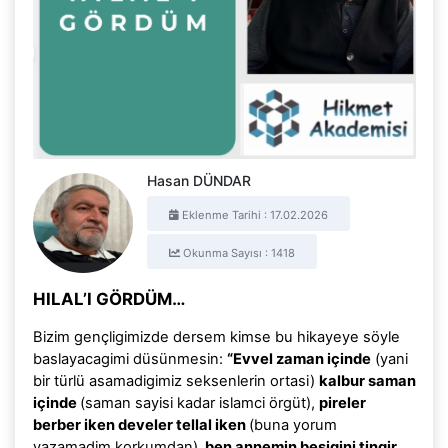
Hasan DÜNDAR
Eklenme Tarihi : 17.02.2026
Okunma Sayısı : 1418
HILAL’I GÖRDÜM…
Bizim gençligimizde dersem kimse bu hikayeye söyle
baslayacagimi düsünmesin:
“Evvel zaman içinde
(yani
bir türlü asamadigimiz seksenlerin ortasi)
kalbur saman
içinde
(saman sayisi kadar islamci örgüt),
pireler
berber iken develer tellal iken
(buna yorum
yazamadim korkumdan),
ben annemin besigini tingir