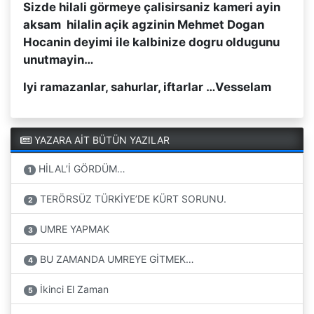
Sizde hilali görmeye çalisirsaniz kameri ayin
aksam hilalin açik agzinin Mehmet Dogan
Hocanin deyimi ile kalbinize dogru oldugunu
unutmayin…
Iyi ramazanlar, sahurlar, iftarlar …Vesselam
YAZARA AİT BÜTÜN YAZILAR
HİLAL’İ GÖRDÜM…
1
TERÖRSÜZ TÜRKİYE’DE KÜRT SORUNU.
2
UMRE YAPMAK
3
BU ZAMANDA UMREYE GİTMEK…
4
İkinci El Zaman
5