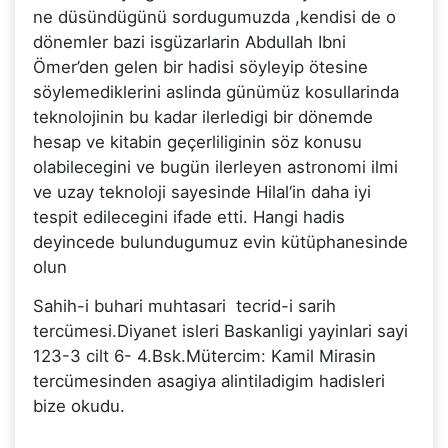
ne düsündügünü sordugumuzda ,kendisi de o
dönemler bazi isgüzarlarin Abdullah Ibni
Ömer’den gelen bir hadisi söyleyip ötesine
söylemediklerini aslinda günümüz kosullarinda
teknolojinin bu kadar ilerledigi bir dönemde
hesap ve kitabin geçerliliginin söz konusu
olabilecegini ve bugün ilerleyen astronomi ilmi
ve uzay teknoloji sayesinde Hilal‘in daha iyi
tespit edilecegini ifade etti. Hangi hadis
deyincede bulundugumuz evin kütüphanesinde
olun
Sahih-i buhari muhtasari tecrid-i sarih
tercümesi.Diyanet isleri Baskanligi yayinlari sayi
123-3 cilt 6- 4.Bsk.Mütercim: Kamil Mirasin
tercümesinden asagiya alintiladigim hadisleri
bize okudu.