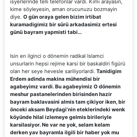
isyerlerinde telli telefonlar vardi. Kimi arayasin,
kime söyleyesin, aman orucunuzu bozmayin
diye.
O gün oraya gelen bizim irtibat
kuramadigimiz bir sürü arkadasimiz ertesi
günü bayram yapmisti tabi…
Isin en ilginci o dönemin radikal Islamci
unsurlarin hepsi rejime karsi bir baskaldiri figürü
olan her seye hevesle sariliyorlardi.
Tanidigim
Erdem adinda makina mühendisi bir
agabeyimz vardi. Bu agabeyimiz O dönemin
meshur pastanelerinden birisinden hazir
bayram baklavasini almis tam çikiyor iken, bir
önceki aksam Beydagi’nin eteklerindeki wenk
köyünde hilal izlemeye gelmis birileriyle
karsilasiyor. Ne var ne yok, selam kelam
derken yav bayramla ilgili bir haber yok mu