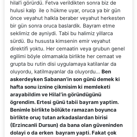
hilal‘i görürdü. Fetva verildikten sonra biz de
hulusi kalp ile o hükme uyar, oruca ya bir gün
önce veyahut halkla beraber veyahut herkesten
bir gün sonra oruca baslardik. Bayram etme
seklimiz de ayniydi. Tabi bu halimiz yillarca
sürdü. Bu hususta kimsenin emir veyahut
direktifi yoktu. Her cemaatin veya grubun genel
egilimi böyle olmamakla birlikte her cemaat ve
grupta bu rutin disi uygulamaya katilanlar da
oluyordu, katilmayanlar da oluyordu…
Ben
askerdeyken Sabanan’in son günü demek ki
hafta sonu iznine çikmisim ki memleketi
arayabildim ve Hilal‘in göründügünü
ögrendim. Ertesi günü tabii bayram yaptim.
Benimle birlikte bölükte ramazan boyunca
birlikte oruç tutan arkadaslardan birisi
(Erzincanli Dursun) da bana olan güveninden
dolayi o da erken bayram yapti. Fakat çok