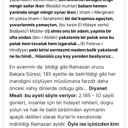
mingir sallar iken
(Reddül muhtar)
babam hemen
yanimda singir mingir oynar iken
,( Imam-i Merginani
mi yoksa Imam-i Serahsimi)
bir dal kopmus agaçtan,
yuvarlanmis yamaçtan,
(bu kesin
El Hîdaye serhû
Bidâyetü'l Mübte-di
) almis onu bir adam, yapmis bir
olta ondan
.(ibn-i Abidin)
yakalamis bir paluk ama bu
paluk hem tavaluk hem izgaraluk…
(El Feteva-i
Hindîyye)
peki birisi sormazmi madem balik yakalandi
ne bu hindi… Hüsnüüü çay koy yeniden basliyoruz…
En avamnin da bildigi gibi Ramazan orucu
Bakara Sûresi; 185 ayette de belirtildigi gibi her
inandigini söylüyen müslümana farzdir daha
önceki vahiy dinlerde oldugu gibi…
Diyanet
Meali :bu ayeti söyle veriyor:
2.185 - (O sayili
günler), insanlar için bir hidayet rehberi, dogru
yolun ve hak ile batili birbirinden ayirmanin
apaçik delilleri olarak Kur’an’in kendisinde
indirildigi Ramazan ayidir.
Öyle ise içinizden kim