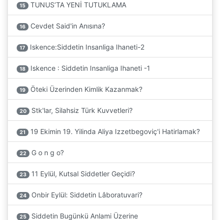
TUNUS’TA YENİ TUTUKLAMA
15
Cevdet Said'in Anısına?
16
Iskence:Siddetin Insanliga Ihaneti-2
17
Iskence : Siddetin Insanliga Ihaneti -1
18
Öteki Üzerinden Kimlik Kazanmak?
19
Stk'lar, Silahsiz Türk Kuvvetleri?
20
19 Ekimin 19. Yilinda Aliya Izzetbegoviç'i Hatirlamak?
21
G o n g o?
22
11 Eylül, Kutsal Siddetler Geçidi?
23
Onbir Eylül: Siddetin Lâboratuvari?
24
Siddetin Bugünkü Anlami Üzerine
25