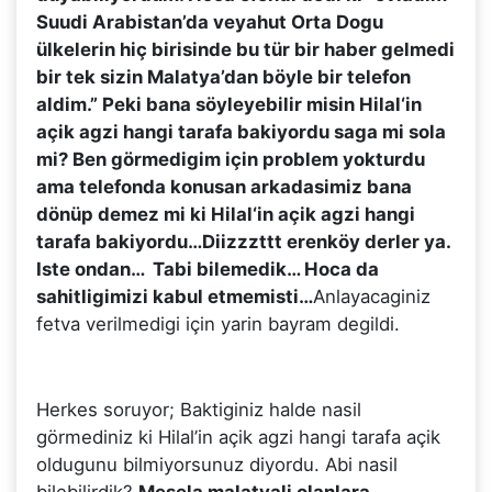
Suudi Arabistan’da veyahut Orta Dogu
ülkelerin hiç birisinde bu tür bir haber gelmedi
bir tek sizin Malatya’dan böyle bir telefon
aldim.” Peki bana söyleyebilir misin Hilal‘in
açik agzi hangi tarafa bakiyordu saga mi sola
mi? Ben görmedigim için problem yokturdu
ama telefonda konusan arkadasimiz bana
dönüp demez mi ki Hilal‘in açik agzi hangi
tarafa bakiyordu…Diizzzttt erenköy derler ya.
Iste ondan… Tabi bilemedik… Hoca da
sahitligimizi kabul etmemisti…
Anlayacaginiz
fetva verilmedigi için yarin bayram degildi.
Herkes soruyor; Baktiginiz halde nasil
görmediniz ki Hilal’in açik agzi hangi tarafa açik
oldugunu bilmiyorsunuz diyordu. Abi nasil
bilebilirdik?
Mesela malatyali olanlara