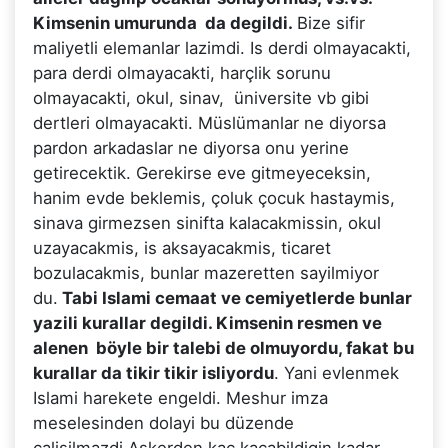
Kimsenin umurunda da degildi.
Bize sifir
maliyetli elemanlar lazimdi. Is derdi olmayacakti,
para derdi olmayacakti, harçlik sorunu
olmayacakti, okul, sinav, üniversite vb gibi
dertleri olmayacakti. Müslümanlar ne diyorsa
pardon arkadaslar ne diyorsa onu yerine
getirecektik. Gerekirse eve gitmeyeceksin,
hanim evde beklemis, çoluk çocuk hastaymis,
sinava girmezsen sinifta kalacakmissin, okul
uzayacakmis, is aksayacakmis, ticaret
bozulacakmis, bunlar mazeretten sayilmiyor
du.
Tabi Islami cemaat ve cemiyetlerde bunlar
yazili kurallar degildi. Kimsenin resmen ve
alenen böyle bir talebi de olmuyordu, fakat bu
kurallar da tikir tikir isliyordu
. Yani evlenmek
Islami harekete engeldi. Meshur imza
meselesinden dolayi bu düzende
çalisilmazdi.Askerden kaç kaçabildigin kadar.