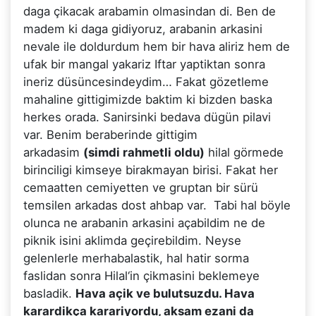
daga çikacak arabamin olmasindan di. Ben de
madem ki daga gidiyoruz, arabanin arkasini
nevale ile doldurdum hem bir hava aliriz hem de
ufak bir mangal yakariz Iftar yaptiktan sonra
ineriz düsüncesindeydim… Fakat gözetleme
mahaline gittigimizde baktim ki bizden baska
herkes orada. Sanirsinki bedava dügün pilavi
var. Benim beraberinde gittigim
arkadasim
(simdi rahmetli oldu)
hilal görmede
birinciligi kimseye birakmayan birisi. Fakat her
cemaatten cemiyetten ve gruptan bir sürü
temsilen arkadas dost ahbap var. Tabi hal böyle
olunca ne arabanin arkasini açabildim ne de
piknik isini aklimda geçirebildim. Neyse
gelenlerle merhabalastik, hal hatir sorma
faslidan sonra Hilal‘in çikmasini beklemeye
basladik.
Hava açik ve bulutsuzdu. Hava
karardikça karariyordu, aksam ezani da