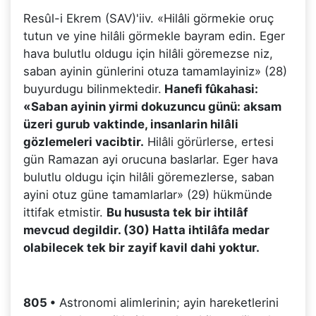
Resûl-i Ekrem (SAV)'iiv. «Hilâli görmekie oruç
tutun ve yine hilâli görmekle bayram edin. Eger
hava bulutlu oldugu için hilâli göremezse niz,
saban ayinin günlerini otuza tamamlayiniz» (28)
buyurdugu bilinmektedir.
Hanefi fûkahasi:
«Saban ayinin yirmi dokuzuncu günü: aksam
üzeri gurub vaktinde, insanlarin hilâli
gözlemeleri vacibtir.
Hilâli görürlerse, ertesi
gün Ramazan ayi orucuna baslarlar. Eger hava
bulutlu oldugu için hilâli göremezlerse, saban
ayini otuz güne tamamlarlar» (29) hükmünde
ittifak etmistir.
Bu hususta tek bir ihtilâf
mevcud degildir. (30) Hatta ihtilâfa medar
olabilecek tek bir zayif kavil dahi yoktur.
805 •
Astronomi alimlerinin; ayin hareketlerini