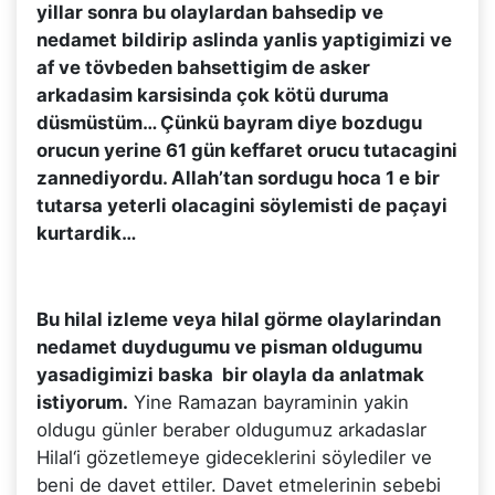
yillar sonra bu olaylardan bahsedip ve
nedamet bildirip aslinda yanlis yaptigimizi ve
af ve tövbeden bahsettigim de asker
arkadasim karsisinda çok kötü duruma
düsmüstüm… Çünkü bayram diye bozdugu
orucun yerine 61 gün keffaret orucu tutacagini
zannediyordu. Allah’tan sordugu hoca 1 e bir
tutarsa yeterli olacagini söylemisti de paçayi
kurtardik…
Bu hilal izleme veya hilal görme olaylarindan
nedamet duydugumu ve pisman oldugumu
yasadigimizi baska bir olayla da anlatmak
istiyorum.
Yine Ramazan bayraminin yakin
oldugu günler beraber oldugumuz arkadaslar
Hilal‘i gözetlemeye gideceklerini söylediler ve
beni de davet ettiler. Davet etmelerinin sebebi