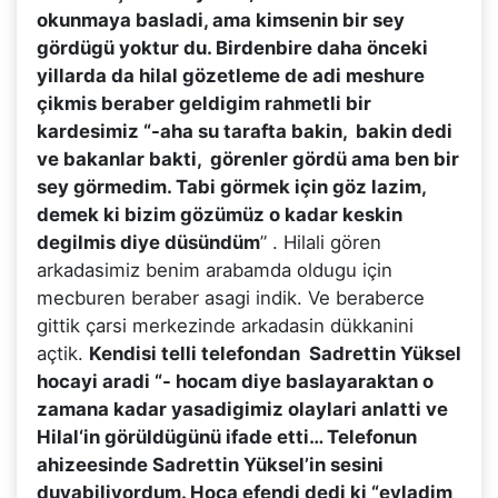
okunmaya basladi, ama kimsenin bir sey
gördügü yoktur du. Birdenbire daha önceki
yillarda da hilal gözetleme de adi meshure
çikmis beraber geldigim rahmetli bir
kardesimiz “-aha su tarafta bakin, bakin dedi
ve bakanlar bakti, görenler gördü ama ben bir
sey görmedim. Tabi görmek için göz lazim,
demek ki bizim gözümüz o kadar keskin
degilmis diye düsündüm
” . Hilali gören
arkadasimiz benim arabamda oldugu için
mecburen beraber asagi indik. Ve beraberce
gittik çarsi merkezinde arkadasin dükkanini
açtik.
Kendisi telli telefondan Sadrettin Yüksel
hocayi aradi “- hocam diye baslayaraktan o
zamana kadar yasadigimiz olaylari anlatti ve
Hilal‘in görüldügünü ifade etti… Telefonun
ahizeesinde Sadrettin Yüksel’in sesini
duyabiliyordum. Hoca efendi dedi ki “evladim