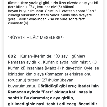
(ümmet)lere
yazildigi gibi,
sizin üzerinizede oruç yazildi
(farz kilindi). Tâki, korunasiniz"(5) hükmü
beyan
buyurulmustur. Oruc'un Hicret'ten sonra "Farz"
kilindigi hususunda ittifak vardir.
Sahih olan rivayete
göre; Bedir Savasi'ndan kisa bir süre sonra farz
kilinmistir.(6)
"RÜYET-I HILÂL" MESELESI(*)
802
- Kur'an-iKerim'de: "(O sayili günler)
Ramazan ayidir ki, Kur'an o ayda indirilmistir. (O
Kur'an ki) Insanlara (Mahz-i) hidâyet'dir. Öyle ise
içinizden kim o aya (Ramazan'a) erisirse onu
(orucunu) tutsun"(27)
hükmü
beyan
buyurulmustur.
Görüldügü gibi oruç ibadeti'nin
Ramazan ayinda "Farz" oldugu kat'i nass'la
sabittir. Bu durumda; o aya girilip,
girilmediginin nasil tesbit edilecegi önemlidir
.