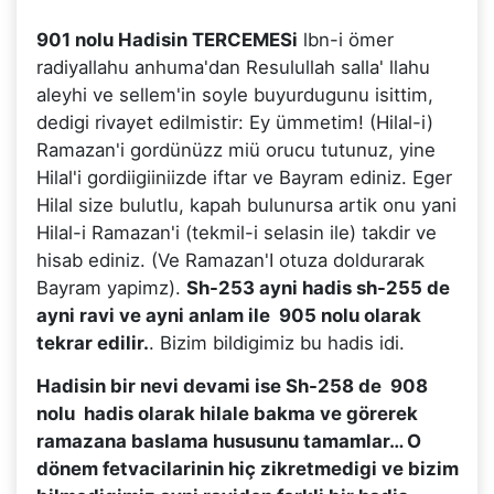
901 nolu Hadisin TERCEMESi
lbn-i ömer
radiyallahu anhuma'dan Resulullah salla' llahu
aleyhi ve sellem'in soyle buyurdugunu isittim,
dedigi rivayet edilmistir: Ey ümmetim! (Hilal-i)
Ramazan'i gordünüzz miü orucu tutunuz, yine
Hilal'i gordiigiiniizde iftar ve Bayram ediniz. Eger
Hilal size bulutlu, kapah bulunursa artik onu yani
Hilal-i Ramazan'i (tekmil-i selasin ile) takdir ve
hisab ediniz. (Ve Ramazan'I otuza doldurarak
Bayram yapimz).
Sh-253 ayni hadis sh-255 de
ayni ravi ve ayni anlam ile 905 nolu olarak
tekrar edilir.
. Bizim bildigimiz bu hadis idi.
Hadisin bir nevi devami ise Sh-258 de 908
nolu hadis olarak hilale bakma ve görerek
ramazana baslama hususunu tamamlar… O
dönem fetvacilarinin hiç zikretmedigi ve bizim