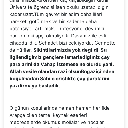
Üniversite ögrencisi isen okulu uzatabildigin
kadar uzat.Tüm gayret bir adim daha illeri
hareketi götürmek ve bir kademe daha
potansiyeli artirmak. Profesyonel devrimci
pardon inkilapçi olmaliydik. Davamiz ile evli
cihadda idik. Sehadet bizi bekliyordu. Cennette
de hüriler.
Sikintilarimizda yok degildi. Su
ilgilendigimiz gençlere ismarladigimiz çay
paralarini da Vahap istemese ne olurdu yani.
Allah
vesile olandan
razi olsun
Bogaziçi’nden
bogulmadan Sahile eristikte çay paralarini
yazdirmaya basladik.
O günün kosullarinda hemen hemen her ilde
Arapça bilen temel kaynak eserleri
medreselerde okumus mollalar ve hocalar