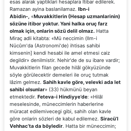
esas alarak yaptiklari hesaplara Itibar edilerek.
Ramazan ayina baslanilamaz.
Ibn-i
Abidin-,
«
Muvakkitlerin (Hesap uzmanlarinin)
sözüne itibor yoktur. Yani halka oruç farz
olmak için, onlarin sözü delil olmaz.
Hatta
Miraç adli kitabta: «Mü neccimin (llm-i
Nücûm'da (Astronomi'de) ihtisas sahibi
kimsenin] kendi hesabi ile amel etmesi caiz
degildir» denilmistir. Nehir'de de su ibare vardir;
Muvakkitlerin filan gecede hilâl gökyüzünde
söyle görülecektir demeleri ile oruç tutmak
lâzim gelmez.
Sahih kavle göre, velevki ada let
sahibi olsunlar
» (33) hükmünü beyan
etmektedir.
Feteva-i Hindiyye’de
: «Hilâl
meselesinde, müneccimlerin haberlerine
müracat edilemivecegi gibi, sahih olan kavle
göre onlarin sözleri de kabul edilemez.
Siracü’l
Vehhac’ta da böyledir
. Hatta bir müneccimin;